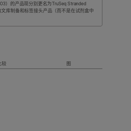
-122-2303）的产品现分别更名为TruSeq Stranded
改。您需要单独订购文库制备和标签接头产品（而不是在试剂盒中
比较
图