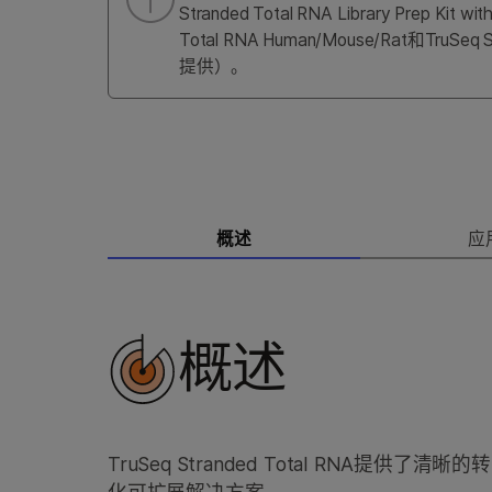
Stranded Total RNA Library Prep 
Total RNA Human/Mouse/Rat
提供）。
概述
应
概述
TruSeq Stranded Total RNA