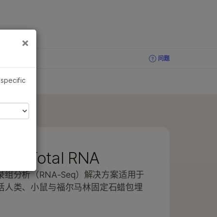
×
×
问题
问题
 specific
ded Total RNA
组分析（RNA-Seq）解决方案适用于
括人类、小鼠与福尔马林固定石蜡包埋