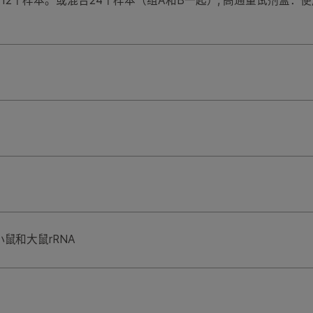
12个样本。或混合24个样本（组A和B一起）, 高通量试剂盒：
小鼠和大鼠rRNA