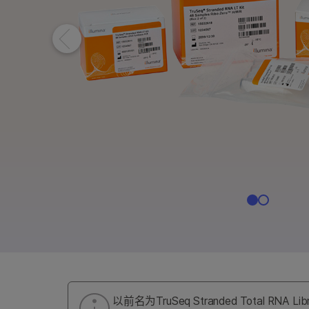
NovaSeq X系列产
NovaSeq 
MiSeq i100 产品
MiSeq i100
以前名为TruSeq Stranded Total RNA Lib