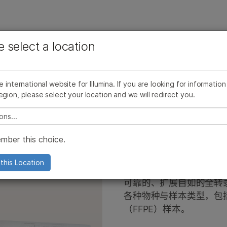
查看更多相关内容。选择您感兴趣的领域:
公司
支持
推荐内容链接
e select a location
癌症研究
临床肿瘤学
品线
产品线
浏览所有产品
产品组合
More
微生物学
生殖健康
AmpliSeq for Illumina
AmpliSeq for Illumina
浏览所有产品
he international website for Illumina. If you are looking for information
农业基因组学
遗传病和罕见病
TruSeq Stranded Total RNA
egion, please select your location and we will redirect you.
复杂疾病
TruSight Oncology 500产品家族
TruSight Oncology 500产品家族
产品组合
e select a location
TruSight Oncology产品系列
TruSight Oncology产品系列
mber this choice.
TruSight panel
TruSight panel
Illumina DNA Prep
Illumina DNA Prep
TruSeq Stran
this Location
tSeq 550产品
0和NextSeq 550产品
Infinium芯片
Infinium芯片
可靠的、扩展自如的全转录
各种物种与样本类型，包
品
000 产品
Pillar oncoReveal 试剂盒
Pillar oncoReveal 试剂盒
（FFPE）样本。
000产品
000和2000产品
TruPath Genome 解决方案
TruPath Genome 解决方案