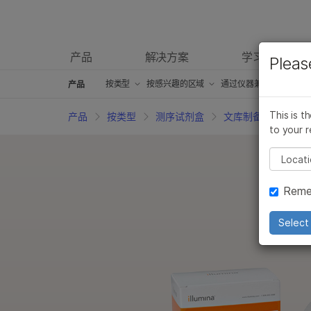
产品
解决方案
学习
Pleas
产品
按类型
概述
按类型
按感兴趣的区域
按感兴趣的区域
通过仪器兼容性
通过仪器兼容性
产
产品
测序试剂盒
测序试剂盒
癌症研究产品
癌症研究产品
iScan产品
iScan产品
This is t
产品
按类型
测序试剂盒
文库制备试剂盒
to your r
芯片试剂盒
芯片试剂盒
微生物学产品
微生物学产品
iSeq 100产品
iSeq 100产品
Pleas
临床研究产品
临床研究产品
药物发现和开发产品
药物发现和开发产品
MiniSeq产品
MiniSeq产品
Reme
信息学产品
信息学产品
复杂的疾病研究产品
复杂的疾病研究产品
MiSeq产品
MiSeq产品
分子生物学试剂
分子生物学试剂
农业基因组学产品
农业基因组学产品
MiSeqDx产品
MiSeqDx产品
Select 
体外诊断（IVD）产品
体外诊断（IVD）产品
生殖保健产品
生殖保健产品
NextSeq 500和Nex
NextSeq 50
配件产品
配件产品
遗传病产品
遗传病产品
NovaSeq 6000 产
NovaSeq 6
服务和培训产品
服务和培训产品
NextSeq 1000和2
NextSeq 1