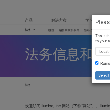
产品
解决方案
学习
Pleas
法务
概述
销售条款和条件
隐私政策
合规性
This is t
Skip to content
to your r
法务信息和准
Pleas
Remem
Select 
法务
欢迎访问Illumina, Inc.网站（下称“网站”）。Il