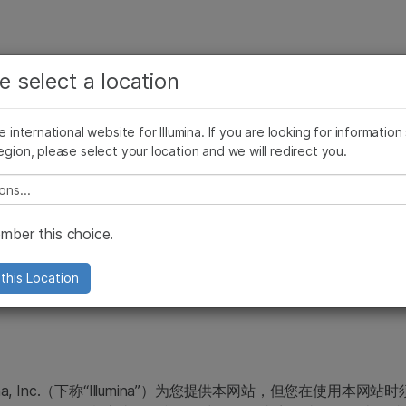
查看更多相关内容。选择您感兴趣的领域:
公司
支持
推荐内容链接
e select a location
癌症研究
临床肿瘤学
与透明性
伦理与管理
Cookie政策
专利权
管理 & 行为准则
知情同意
微生物学
生殖健康
he international website for Illumina. If you are looking for information
egion, please select your location and we will redirect you.
农业基因组学
遗传病和罕见病
复杂疾病
则
e select a location
ber this choice.
this Location
lumina, Inc.（下称“Illumina”）为您提供本网站，但您在使用本网