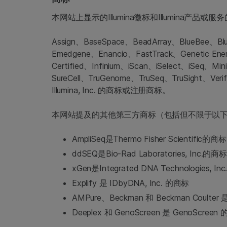
本网站上显示的Illumina徽标和Illumi
Assign、BaseSpace、BeadArray、BlueBee、B
Emedgene、Enancio、FastTrack、Genetic Energ
Certified、Infinium、iScan、iSelect、iSeq、
SureCell、TruGenome、TruSeq、TruSight、V
Illumina, Inc. 的商标或注册商标。
本网站提及的其他第三方商标（包括但不限于以
AmpliSeq是Thermo Fisher Scientific的商标
ddSEQ是Bio-Rad Laboratories, Inc.的商标
xGen是Integrated DNA Technologies, I
Explify 是 IDbyDNA, Inc. 的商标
AMPure、Beckman 和 Beckman Coulter 是 
Deeplex 和 GenoScreen 是 GenoScreen