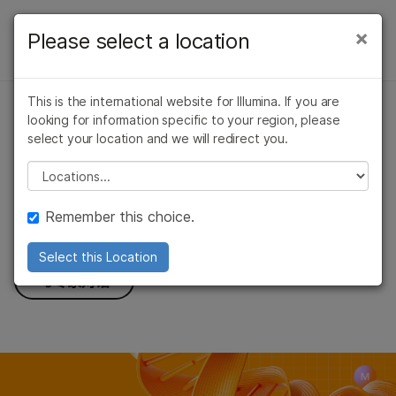
产品
×
Please select a location
×
因美纳5-碱基解决方案
产品
解决方案
查看更多相关内容。选择您感兴趣的领域:
概述
This is the international website for Illumina. If you are
癌症研究
临床肿瘤学
学习
问题
looking for information specific to your region, please
因美纳5-碱基解决方案
微生物学
生殖健康
概述
select your location and we will redirect you.
农业基因组学
遗传病和罕见病
一次检测，
公司
Please select a location
复杂疾病
按类型
双重解析。
支持
按感兴趣的区域
Remember this choice.
单次检测即可识别五种DNA碱基，同步获取遗传学与表观遗
推荐内容链接
通过仪器兼容性
传学双重洞察
Select this Location
与专家对话
产品线
浏览所有产品
产品组合