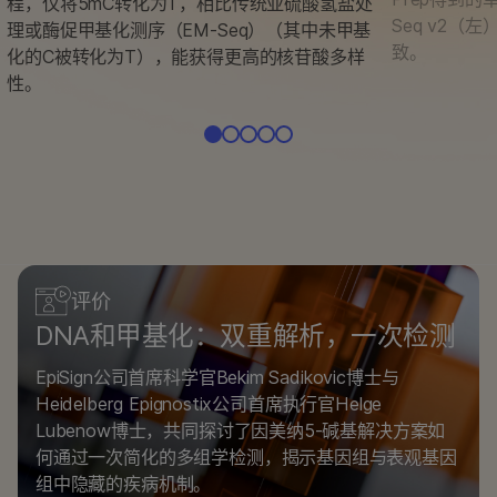
程，仅将5mC转化为T，相比传统亚硫酸氢盐处
Seq v2
理或酶促甲基化测序（EM-Seq）（其中未甲基
致。
化的C被转化为T），能获得更高的核苷酸多样
性。
评价
DNA和甲基化：双重解析，一次检测
EpiSign公司首席科学官Bekim Sadikovic博士与
Heidelberg Epignostix公司首席执行官Helge
Lubenow博士，共同探讨了因美纳5-碱基解决方案如
何通过一次简化的多组学检测，揭示基因组与表观基因
组中隐藏的疾病机制。