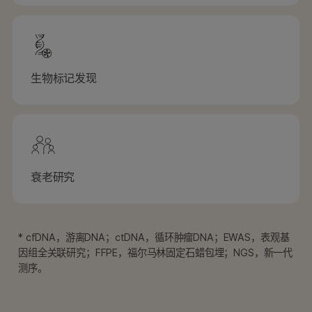
生物标记发现
衰老研究
* cfDNA，游离DNA；ctDNA，循环肿瘤DNA；EWAS，表观基
因组全关联研究；FFPE，福尔马林固定石蜡包埋；NGS，新一代
测序。