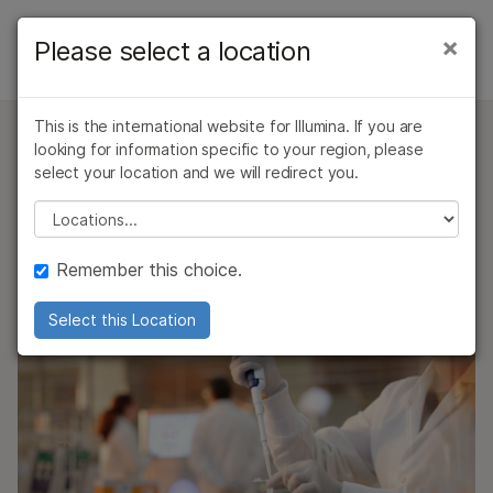
产品
×
Please select a location
×
因美纳工作流程解决方案
解决方案
查看更多相关内容。选择您感兴趣的领域:
概述
This is the international website for Illumina. If you are
癌症研究
临床肿瘤学
学习
looking for information specific to your region, please
借助因美纳基因组解决方案
微生物学
生殖健康
肿瘤学研究解决方案
select your location and we will redirect you.
农业基因组学
遗传病和罕见病
公司
革新肿瘤学研究
Please select a location
复杂疾病
遗传病研究解决方案
支持
深挖癌症生物学机制，洞悉更多研究奥秘
Remember this choice.
推荐内容链接
Select this Location