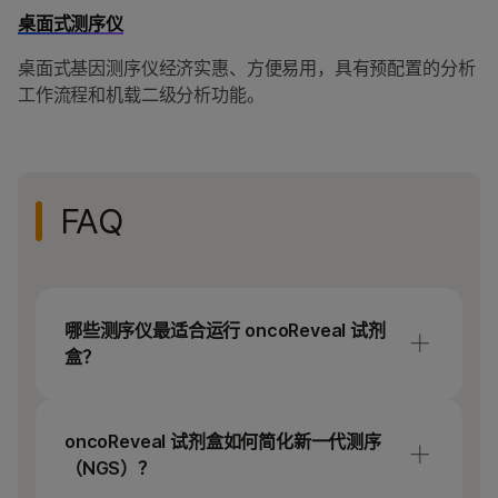
桌面式测序仪
桌面式基因测序仪经济实惠、方便易用，具有预配置的分析
工作流程和机载二级分析功能。
FAQ
哪些测序仪最适合运行 oncoReveal 试剂
盒？
所有 oncoReveal 试剂盒均可在 MiSeq i100 系
列上运行，以实现最快的周转时间。该试剂盒
oncoReveal 试剂盒如何简化新一代测序
还兼容 MiSeq 和 MiSeqDx（研究用途模式）仪
（NGS）？
器，在 NextSeq 550、NextSeq 550 Dx（研