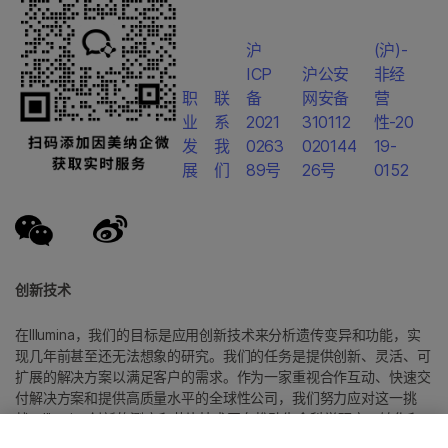
沪
(沪)-
ICP
沪公安
非经
职
联
备
网安备
营
业
系
2021
310112
性-20
发
我
0263
020144
19-
展
们
89号
26号
0152
创新技术
在Illumina，我们的目标是应用创新技术来分析遗传变异和功能，实
现几年前甚至还无法想象的研究。我们的任务是提供创新、灵活、可
扩展的解决方案以满足客户的需求。作为一家重视合作互动、快速交
付解决方案和提供高质量水平的全球性公司，我们努力应对这一挑
战。Illumina创新的测序和芯片技术正在推动生命科学研究、转化和
消费者基因组学以及分子诊断中的进展。