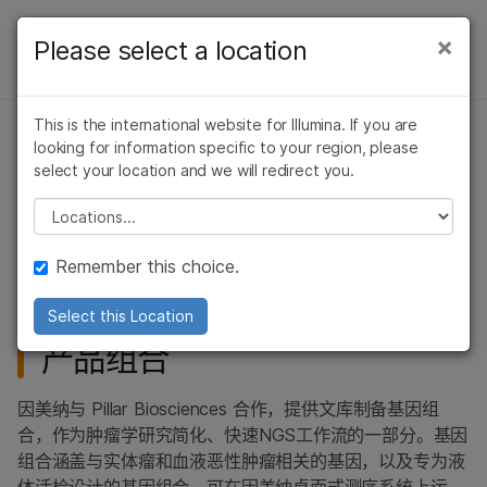
产品
×
Please select a location
×
产品
解决方案
查看更多相关内容。选择您感兴趣的领域:
概述
This is the international website for Illumina. If you are
癌症研究
临床肿瘤学
学习
looking for information specific to your region, please
Pillar oncoReveal 试剂盒
微生物学
生殖健康
按类型
select your location and we will redirect you.
农业基因组学
遗传病和罕见病
公司
Please select a location
复杂疾病
按感兴趣的区域
探索用于靶向肿瘤学研究的简化、快速 NGS 工作流的文库
支持
制备试剂盒
通过仪器兼容性
Remember this choice.
推荐内容链接
产品线
为您的研究实验室配备泛癌种
Select this Location
产品组合
浏览所有产品
产品组合
因美纳与 Pillar Biosciences 合作，提供文库制备基因组
合，作为肿瘤学研究简化、快速NGS工作流的一部分。基因
问题
组合涵盖与实体瘤和血液恶性肿瘤相关的基因，以及专为液