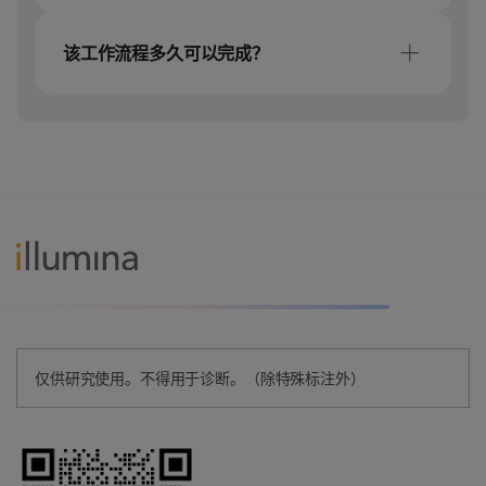
究用途模式）或 NextSeq 1000/2000 上运行
OncoReveal 试剂盒采用茎环抑制介导扩增
时，可与 TruSight Oncology 500 形成很好的
（SLIMamp）化学技术设计，可在单管中实现
该工作流程多久可以完成？
互补。
高度多重 PCR。带标签的引物形成茎环结构，
选择性阻断非目标扩增，减少手动操作时间并
对于在 MiSeq i100 系列上测序并使用
降低错误率。该技术精简的工作流在提高实验
DRAGEN 和 Illumina Connected Insights 进行
室效率的同时，即使对于低等位基因频率的变
数据分析的 oncoReveal 试剂盒，从样本到结
异，也能保持高灵敏度的检测能力。
果最快可短至 24 小时以内。 Panel 检测时间范
围为 8–11 小时。
仅供研究使用。不得用于诊断。（除特殊标注外）