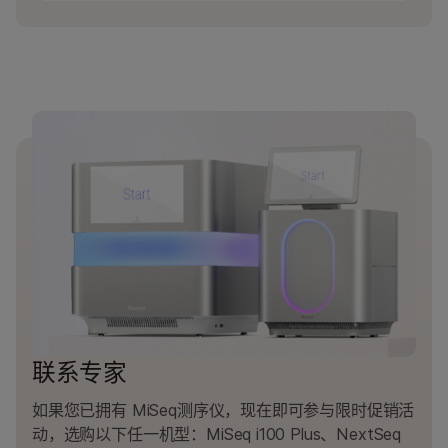
美纳建议起始浓度为4 nM，以便在装入文库进
读长为2×75 bp可能需要约21小时，而读长为
行测序之前开始变性和稀释步骤。
2×300 bp可能需要约56小时。
联系专家
如果您已拥有 MiSeq测序仪，现在即可参与限时促销活
动，选购以下任一机型：MiSeq i100 Plus、NextSeq