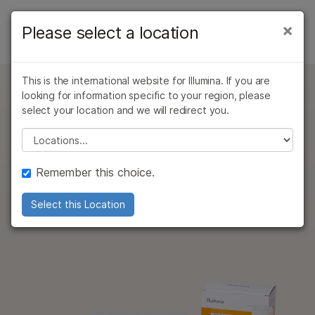
产品
×
Please select a location
×
产品
产品
产品
解决方案
查看更多相关内容。选择您感兴趣的领域:
按类型
This is the international website for Illumina. If you are
癌症研究
临床肿瘤学
学习
问题
looking for information specific to your region, please
微生物学
生殖健康
MiSeq v3试剂盒
按感兴趣的区域
select your location and we will redirect you.
农业基因组学
遗传病和罕见病
公司
与早期版本相比，经过优化的试剂盒可增加簇密度和读
Please select a location
复杂疾病
通过仪器兼容性
长，从而提高测序质量分值。
支持
产品线
Remember this choice.
MiSeq System specification sheet
推荐内容链接
数据表
PDF < 1 MB
9 版本
浏览所有产品
Select this Location
产品组合
概述
按类型