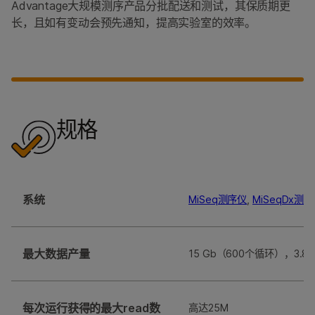
Advantage大规模测序产品分批配送和测试，其保质期更
长，且如有变动会预先通知，提高实验室的效率。
规格
系统
MiSeq测序仪
,
MiSeqDx
最大数据产量
15 Gb（600个循环），3.8
每次运行获得的最大read数
高达25M