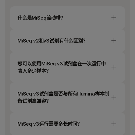
什么是MiSeq流动槽？
MiSeq流动槽是单通道流动槽，每次运行最多可
支持25M读数。
MiSeq v2和v3试剂有什么区别？
MiSeq v3试剂盒中有两种新试剂，
Incorporation Mix（IMT）和Scan
您可以使用MiSeq v3试剂盒在一次运行中
Mix（USM）。此外，PR2体积已增加至500
装入多少样本？
mL，以支持更长的运行。与v2试剂盒（0.75–
8.5 Gb）相比，这可确保使用v3试剂盒（3.3–
可上样的样本数量取决于预期的覆盖度和基因
15 Gb）的单次运行产出加倍。
组大小。
MiSeq v3试剂盒是否与所有Illumina样本制
备试剂盒兼容？
如需帮助，请使用
测序覆盖度计算器
工具。
可以。与MiSeq v2试剂盒一样，MiSeq v3试剂
盒与所有Illumina文库制备试剂盒兼容。某些文
MiSeq v3运行需要多长时间？
库制备方案需要稍作更改才能达到最佳簇。因