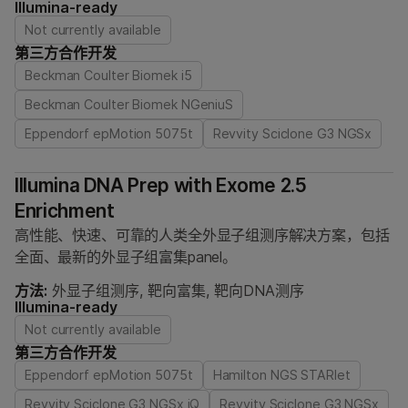
Illumina-ready
Not currently available
第三方合作开发
Beckman Coulter Biomek i5
Beckman Coulter Biomek NGeniuS
Eppendorf epMotion 5075t
Revvity Sciclone G3 NGSx
Illumina DNA Prep with Exome 2.5
Enrichment
高性能、快速、可靠的人类全外显子组测序解决方案，包括
全面、最新的外显子组富集panel。
方法:
外显子组测序, 靶向富集, 靶向DNA测序
Illumina-ready
Not currently available
第三方合作开发
Eppendorf epMotion 5075t
Hamilton NGS STARlet
Revvity Sciclone G3 NGSx iQ
Revvity Sciclone G3 NGSx