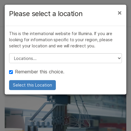
产品
×
Please select a location
×
NGS文库制备
解决方案
查看更多相关内容。选择您感兴趣的领域:
概述
This is the international website for Illumina. If you are
癌症研究
临床肿瘤学
学习
looking for information specific to your region, please
文库制备自动化
微生物学
生殖健康
DNA文库制备
select your location and we will redirect you.
农业基因组学
遗传病和罕见病
公司
Please select a location
复杂疾病
RNA文库制备
最大限度地减少错误，缩短手动操作时间，并通过Illumina
支持
文库制备产品的自动化选项实现更高的通量
自动化
Remember this choice.
联系专家
推荐内容链接
多重化
Select this Location
酶切法片段化
接头连接
ALSO EXPLORE
DNA测序