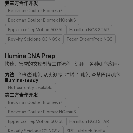
第三方合作开发
Beckman Coulter Biomek i7
Beckman Coulter Biomek NGeniuS
Eppendorf epMotion 5075t
Hamilton NGS STAR
Revvity Sciclone G3 NGSx
Tecan DreamPrep NGS
Illumina DNA Prep
快速、集成的文库制备工作流程，适用于各种测序应用。
方法:
鸟枪法测序, 从头测序, 扩增子测序, 全基因组测序
Illumina-ready
Not currently available
第三方合作开发
Beckman Coulter Biomek i7
Beckman Coulter Biomek NGeniuS
Eppendorf epMotion 5075t
Hamilton NGS STAR
Revvity Sciclone G3 NGSx
SPT Labtech firefly