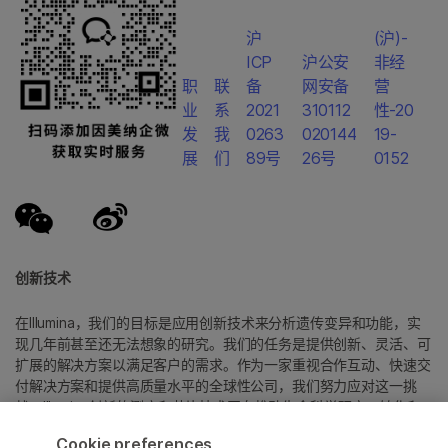
沪
(沪)-
ICP
沪公安
非经
职
联
备
网安备
营
业
系
2021
310112
性-20
发
我
0263
020144
19-
展
们
89号
26号
0152
创新技术
在Illumina，我们的目标是应用创新技术来分析遗传变异和功能，实
现几年前甚至还无法想象的研究。我们的任务是提供创新、灵活、可
扩展的解决方案以满足客户的需求。作为一家重视合作互动、快速交
付解决方案和提供高质量水平的全球性公司，我们努力应对这一挑
战。Illumina创新的测序和芯片技术正在推动生命科学研究、转化和
消费者基因组学以及分子诊断中的进展。
Cookie preferences