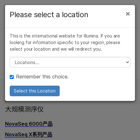
产品
×
Please select a location
×
产品
解决方案
查看更多相关内容。选择您感兴趣的领域:
概述
This is the international website for Illumina. If you are
癌症研究
临床肿瘤学
学习
looking for information specific to your region, please
仪器兼容性产品
微生物学
生殖健康
按类型
select your location and we will redirect you.
农业基因组学
遗传病和罕见病
公司
Please select a location
复杂疾病
按感兴趣的区域
查找适用于您的Illumina仪器的产品
支持
通过仪器兼容性
Remember this choice.
推荐内容链接
产品线
Select this Location
查找适合您仪器的产品
浏览所有产品
大规模测序仪
产品组合
NovaSeq 6000产品
问题
NovaSeq X系列产品