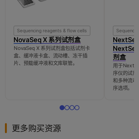
Sequencing reagents & flow cells
Sequencing
NovaSeq X 系列试剂盒
NextSe
NextSe
NovaSeq X 系列试剂盒包括试剂卡
盒、缓冲液卡盒、流动槽、冻干插
剂盒
片、预载缓冲液和文库联管。
用于NextS
序仪的试剂
和多种流动
序选项。
更多购买资源