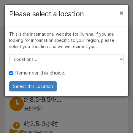
产品
×
Please select a location
×
产品
产品
解决方案
查看更多相关内容。选择您感兴趣的领域:
按类型
This is the international website for Illumina. If you are
癌症研究
临床肿瘤学
学习
问题
looking for information specific to your region, please
微生物学
生殖健康
Illumina Cell-Free DNA Prep with
按感兴趣的区域
select your location and we will redirect you.
农业基因组学
遗传病和罕见病
公司
Enrichment
Please select a location
复杂疾病
通过仪器兼容性
一种快速、灵活且可扩展的cfDNA文库制备试剂盒，用
支持
产品线
于高精度的突变检测。
Remember this choice.
推荐内容链接
浏览所有产品
Illumina Cell-Free DNA Prep with Enrichment
Select this Location
数据表
PDF < 1 MB
7 版本
产品组合
约8.5–9.5小…
概述
分析时间
按类型
约2.5–3小时