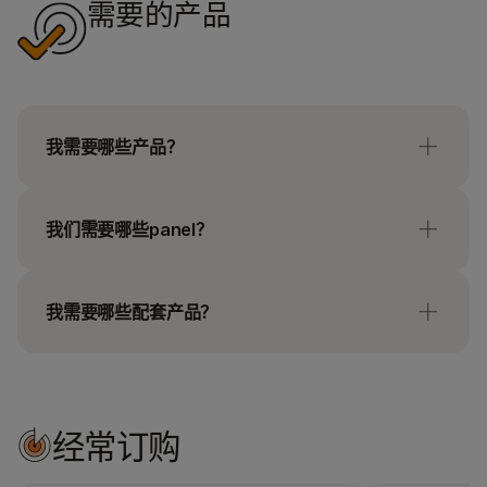
需要的产品
我需要哪些产品？
Illumina Cell-Free DNA Prep with Enrichment试剂
盒包含文库制备和富集试剂。富集探针面板和索引适
我们需要哪些panel？
配器需单独通过Illumina购买（见下文）。
Illumina Custom Enrichment Panel v2 can be used
要使用DRAGEN对Illumina Cell-Free DNA Prep
as spike-in panels, using the
DesignStudio Assay
我需要哪些配套产品？
with Enrichment的二级数据进行分析，且无需额外
Design Tool
or with the Illumina Concierge design
费用，您需要以下内容：
team.
Index plates listed above are required to
conplete the workflow. There are specific SKUs
用于本地分析的DRAGEN服务器许可证，或者
for manual and automation workflow. Illumina
订阅Illumina Connected Analytics和iCredits
经常订购
Custom Enrichment Panel v2 is a 120 bp, double-
用于云分析，或者
stranded probe panel designed using