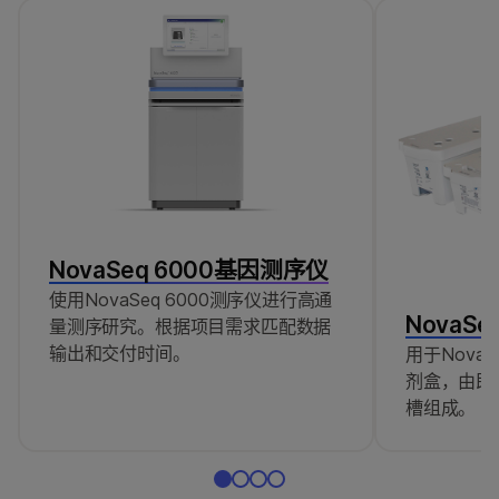
订阅BaseSpace Sequence Hub基础套餐
DesignStudio and includes enrichment oligos for
（不包括数据存储）
hybridization capture.
Illumina UMI DNA/RNA UD v3 Indexes Set
A和B
NovaSeq 6000基因测序仪
使用NovaSeq 6000测序仪进行高通
NovaSe
量测序研究。根据项目需求匹配数据
输出和交付时间。
用于Nova
剂盒，由即
槽组成。