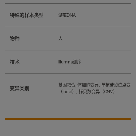
特殊的样本类型
游离DNA
物种
人
技术
Illumina测序
基因融合, 体细胞变异, 单核苷酸位点变异（
变异类别
（indel）, 拷贝数变异（CNV）