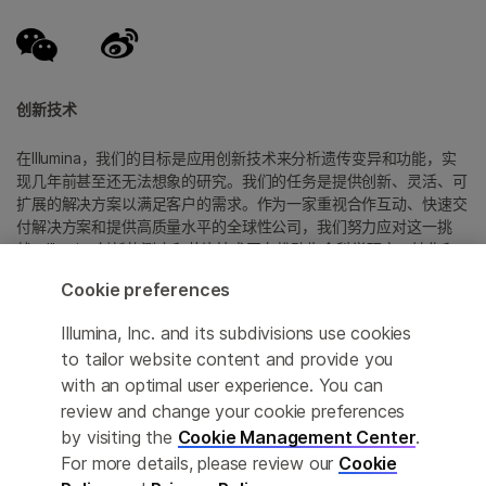
创新技术
在Illumina，我们的目标是应用创新技术来分析遗传变异和功能，实
现几年前甚至还无法想象的研究。我们的任务是提供创新、灵活、可
扩展的解决方案以满足客户的需求。作为一家重视合作互动、快速交
付解决方案和提供高质量水平的全球性公司，我们努力应对这一挑
战。Illumina创新的测序和芯片技术正在推动生命科学研究、转化和
消费者基因组学以及分子诊断中的进展。
Cookie preferences
所有商标均为 Illumina 公司或其各自所有者的财产。
Illumina, Inc. and its subdivisions use cookies
具体商标信息，请参见
to tailor website content and provide you
www.illumina.com.cn/company/legal.html
。
with an optimal user experience. You can
review and change your cookie preferences
Cookie Management Center
by visiting the
Cookie Management Center
.
For more details, please review our
Cookie
隐私政策