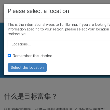
产品
Please select a location
靶向重测序
解决方案
查看更多相关内容。选择您感兴趣的领域:
This is the international website for Illumina. If you are looking f
information specific to your region, please select your location
癌症研究
临床肿瘤学
学习
基于杂交的靶标富集
redirect you.
微生物学
生殖健康
农业基因组学
遗传病和罕见病
公司
Please select a location
复杂疾病
通过使用预选或定制基因panel，一次性评估检
支持
测多个基因（>50 个）和多样本，可节省时间和
Remember this choice.
费用。
推荐内容链接
Select this Location
什么是目标富集？
利用靶向重测序，可将一组基因或基因组区域分离出来并对