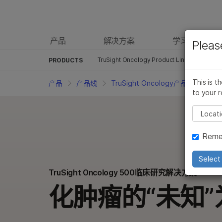
产品
解决方案
学习
Pleas
产品
概述
按类型
TruSight Oncology Product Line
按感兴趣的区域
通过仪器兼容性
临床研究解
PRODUCTS
测序试剂盒
癌症研究产品
iScan产品
This is t
产品
产品线
TruSight Oncology产品系列
临
to your r
芯片试剂盒
微生物学产品
iSeq 100产品
Pleas
临床研究产品
药物发现和开发产品
MiniSeq产品
Reme
信息学产品
复杂的疾病研究产品
MiSeq产品
分子生物学试剂
农业基因组学产品
MiSeqDx产品
Select 
TruSight Oncology 500临床研究解决方案
体外诊断（IVD）产品
生殖保健产品
NextSeq 50
化肿瘤的“未知”
配件产品
遗传病产品
NovaSeq 6
服务和培训产品
NextSeq 1