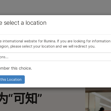
查看更多相关内容。选择您感兴趣的领域:
公司
支持
推荐内容链接
e select a location
癌症研究
临床肿瘤学
决方案
产品线
浏览所有产品
产品组合
微生物学
生殖健康
AmpliSeq for Illumina
he international website for Illumina. If you are looking for information
农业基因组学
遗传病和罕见病
床研究解决方案
egion, please select your location and we will redirect you.
复杂疾病
TruSight Oncology 500产品家族
e select a location
TruSight Oncology产品系列
mber this choice.
TruSight panel
Illumina DNA Prep
this Location
0和NextSeq 550产品
Infinium芯片
为“可知”
000 产品
Pillar oncoReveal 试剂盒
000和2000产品
TruPath Genome 解决方案