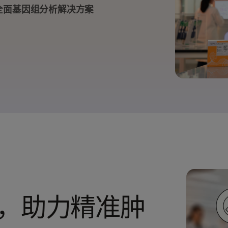
X系列产品
因美纳5-碱基解决方案
全面基因组分析解决方案
 产品
StrataMap Spatial
因美纳SOMAmer蛋白组学
，助力精准肿