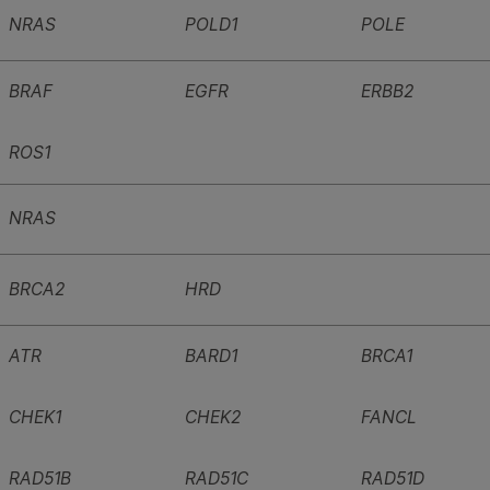
NRAS
POLD1
POLE
BRAF
EGFR
ERBB2
ROS1
NRAS
BRCA2
HRD
ATR
BARD1
BRCA1
CHEK1
CHEK2
FANCL
RAD51B
RAD51C
RAD51D