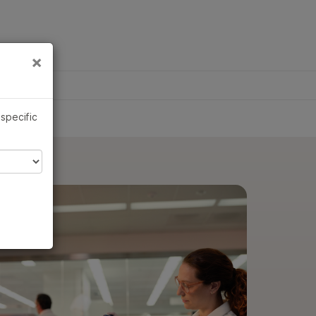
×
×
问题
 specific