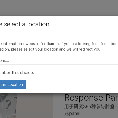
查看更多相关内容。选择您感兴趣的领域:
公司
支持
推荐内容链接
e select a location
癌症研究
临床肿瘤学
品线
产品线
浏览所有产品
产品组合
More
微生物学
生殖健康
AmpliSeq for Illumina
AmpliSeq for Illumina
浏览所有产品
he international website for Illumina. If you are looking for information
农业基因组学
遗传病和罕见病
AmpliSeq for Illumina Immune Response Panel
egion, please select your location and we will redirect you.
复杂疾病
TruSight Oncology 500产品家族
TruSight Oncology 500产品家族
产品组合
e select a location
TruSight Oncology产品系列
TruSight Oncology产品系列
mber this choice.
TruSight panel
TruSight panel
Illumina DNA Prep
Illumina DNA Prep
AmpliSeq for 
this Location
tSeq 550产品
0和NextSeq 550产品
Infinium芯片
Infinium芯片
Response Pa
品
000 产品
Pillar oncoReveal 试剂盒
Pillar oncoReveal 试剂盒
用于研究395种参与肿瘤
000产品
000和2000产品
TruPath Genome 解决方案
TruPath Genome 解决方案
达panel。