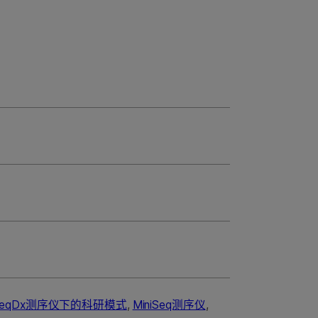
SeqDx测序仪下的科研模式
,
MiniSeq测序仪
,