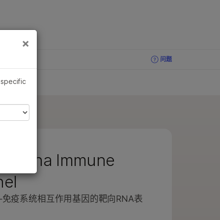
×
×
问题
问题
 specific
Illumina Immune
nel
—免疫系统相互作用基因的靶向RNA表