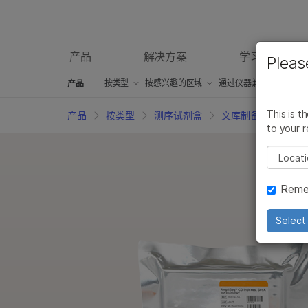
产品
解决方案
学习
Pleas
产品
按类型
概述
按类型
按感兴趣的区域
按感兴趣的区域
通过仪器兼容性
通过仪器兼容性
产
产品
测序试剂盒
测序试剂盒
癌症研究产品
癌症研究产品
iScan产品
iScan产品
This is t
产品
按类型
测序试剂盒
文库制备试剂盒
to your r
芯片试剂盒
芯片试剂盒
微生物学产品
微生物学产品
iSeq 100产品
iSeq 100产品
Pleas
临床研究产品
临床研究产品
药物发现和开发产品
药物发现和开发产品
MiniSeq产品
MiniSeq产品
Reme
信息学产品
信息学产品
复杂的疾病研究产品
复杂的疾病研究产品
MiSeq产品
MiSeq产品
分子生物学试剂
分子生物学试剂
农业基因组学产品
农业基因组学产品
MiSeqDx产品
MiSeqDx产品
Select 
体外诊断（IVD）产品
体外诊断（IVD）产品
生殖保健产品
生殖保健产品
NextSeq 500和Nex
NextSeq 50
配件产品
配件产品
遗传病产品
遗传病产品
NovaSeq 6000 产
NovaSeq 6
服务和培训产品
服务和培训产品
NextSeq 1000和2
NextSeq 1