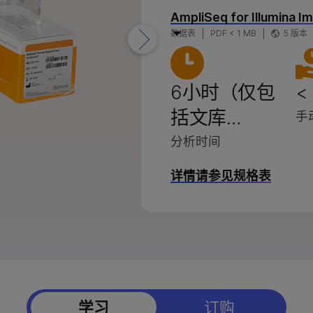
品
X系列产品
因美纳5-碱基解决方案
因美纳5-碱基解决方案
AmpliSeq for Illumina 
数据表
PDF < 1 MB
5 版本
 产品
StrataMap Spatial
StrataMap Spatial
因美纳SOMAmer蛋白组学
因美纳SOMAmer蛋白组学
6小时（仅包
<
括文库…
手
分析时间
详情请参见规格表
学习
订购