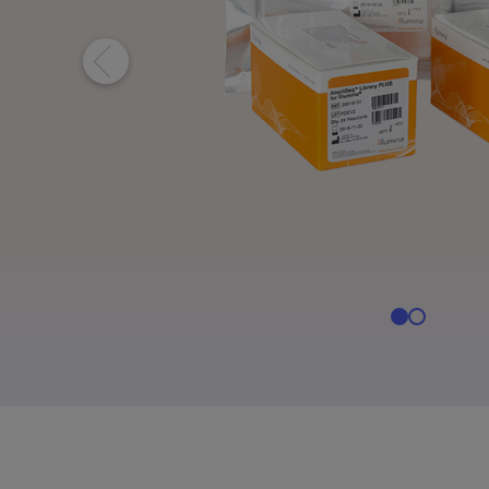
NovaSeq X系列产
NovaSeq 
MiSeq i100 产品
MiSeq i100