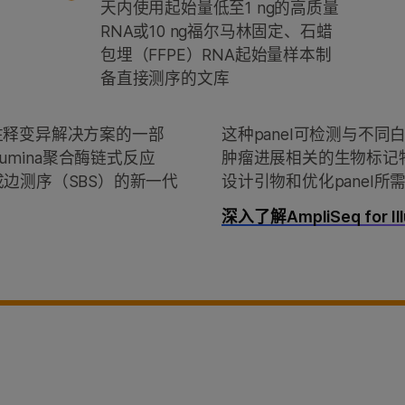
天内使用起始量低至1 ng的高质量
RNA或10 ng福尔马林固定、石蜡
包埋（FFPE）RNA起始量样本制
备直接测序的文库
NA—注释变异解决方案的一部
这种panel可检测与不
llumina聚合酶链式反应
肿瘤进展相关的生物标记物
合成边测序（SBS）的新一代
设计引物和优化panel
深入了解AmpliSeq for Ill