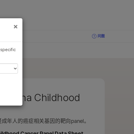
×
×
问题
问题
 specific
Illumina Childhood
轻成年人的癌症相关基因的靶向panel。
hildhood Cancer Panel Data Sheet