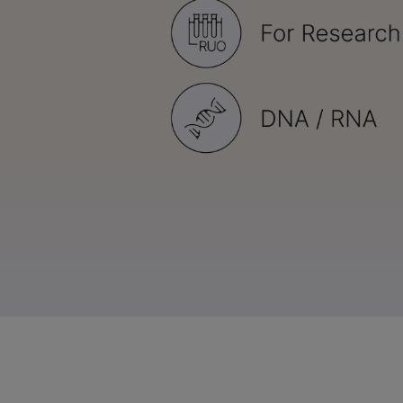
NovaSeq X系
NovaSeq 
MiSeq i100 产
MiSeq i100