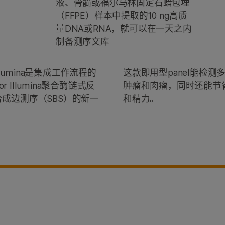
液、骨髓或福尔马林固定石蜡包埋
（FFPE）样本中提取的10 ng高质
量DNA或RNA，就可以在一天之内
制备测序文库
for Illumina是集成工作流程的
这款即用型panel能检
 Illumina聚合酶链式反
肿瘤和肉瘤，同时还能节省
边合成边测序（SBS）的新一
和精力。