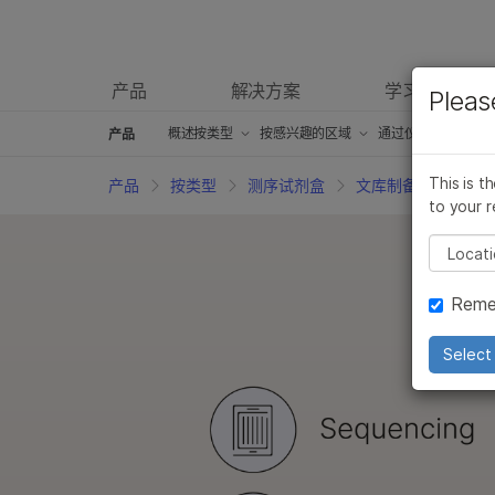
产品
解决方案
学习
Pleas
产品
概述
概述
按类型
按类型
按感兴趣的区域
按感兴趣的区域
通过仪器兼容性
通过仪器兼容性
产品
测序试剂盒
测序试剂盒
癌症研究产品
癌症研究产品
iScan产品
iScan产品
This is t
产品
按类型
测序试剂盒
文库制备试剂盒
to your r
芯片试剂盒
芯片试剂盒
微生物学产品
微生物学产品
iSeq 100产品
iSeq 100产品
Pleas
临床研究产品
临床研究产品
药物发现和开发产品
药物发现和开发产品
MiniSeq产品
MiniSeq产品
Reme
信息学产品
信息学产品
复杂的疾病研究产品
复杂的疾病研究产品
MiSeq产品
MiSeq产品
分子生物学试剂
分子生物学试剂
农业基因组学产品
农业基因组学产品
MiSeqDx产品
MiSeqDx产品
Select 
体外诊断（IVD）产品
体外诊断（IVD）产品
生殖保健产品
生殖保健产品
NextSeq 500
NextSeq 50
配件产品
配件产品
遗传病产品
遗传病产品
NovaSeq 600
NovaSeq 6
服务和培训产品
服务和培训产品
NextSeq 100
NextSeq 1