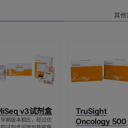
Library Equalizer for Ill
其他
AmpliSeq for Illumina Samp
panel，可为每个研究样本生成唯一
SNP的引物和一对性别确定引物
流程。
AmpliSeq for Illumina Direct 
实验方案使用FFPE组织制备DN
纯化。
MiSeq v3试剂盒
TruSight
与早期版本相比，经过优
Oncology 500
化的试剂盒可增加簇密度