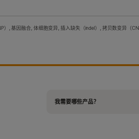
）, 基因融合, 体细胞变异, 插入缺失（indel）, 拷贝数变异（C
我需要哪些产品？
使用AmpliSeq for Illumina RNA
Synthesis for Illumina将总R
使用AmpliSeq for Illumin