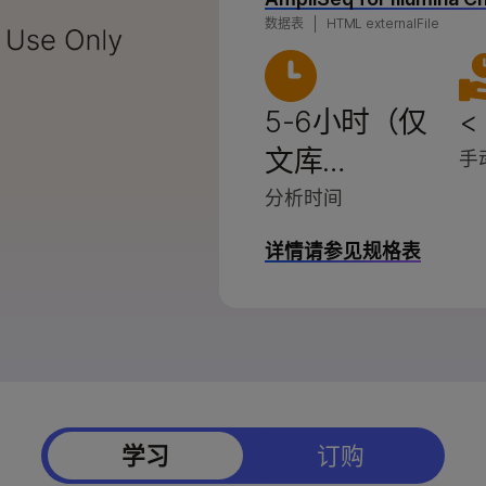
列产品
X系列产品
因美纳5-碱基解决方案
数据表
HTML externalFile
品
 产品
StrataMap Spatial
因美纳SOMAmer蛋白组学
5-6小时（仅
<
文库…
手
分析时间
详情请参见规格表
学习
订购