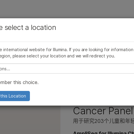
查看更多相关内容。选择您感兴趣的领域:
公司
支持
推荐内容链接
e select a location
癌症研究
临床肿瘤学
产品线
浏览所有产品
产品组合
More
微生物学
生殖健康
AmpliSeq for Illumina
产品线
he international website for Illumina. If you are looking for information
农业基因组学
遗传病和罕见病
AmpliSeq for Illumina Childhood Cancer Panel
egion, please select your location and we will redirect you.
复杂疾病
TruSight Oncology 500产品家族
浏览所有产品
e select a location
TruSight Oncology产品系列
产品组合
mber this choice.
TruSight panel
Illumina DNA Prep
AmpliSeq for 
this Location
和NextSeq 550产品
0和NextSeq 550产品
Infinium芯片
Cancer Panel
0 产品
000 产品
Pillar oncoReveal 试剂盒
用于研究203个儿童和年
0和2000产品
000和2000产品
TruPath Genome 解决方案
AmpliSeq for Illumina C