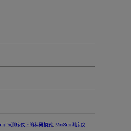
SeqDx测序仪下的科研模式
,
MiniSeq测序仪