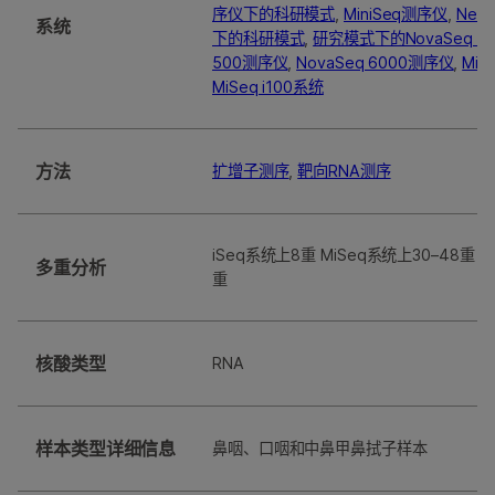
序仪下的科研模式
,
MiniSeq测序仪
,
Nex
系统
下的科研模式
,
研究模式下的NovaSeq 60
500测序仪
,
NovaSeq 6000测序仪
,
MiS
MiSeq i100系统
方法
扩增子测序
,
靶向RNA测序
iSeq系统上8重 MiSeq系统上30–48重 M
多重分析
重
核酸类型
RNA
样本类型详细信息
鼻咽、口咽和中鼻甲鼻拭子样本