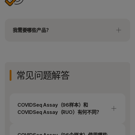
我需要哪些产品？
需要一次COVIDSeq Assay（96样本）。除了随附
的标签板外，共有四个选项。
用于测序仪的测序试剂盒和流动池
常见问题解答
Viral RNA extraction kit (如：QIAamp Viral
RNA Mini Kit)
COVIDSeq阳性对照是一种可选产品。
COVIDSeq Assay（96样本）和
COVIDSeq Assay（RUO）有何不同？
主要区别在于每次检测可以运行的样本数量。
COVIDSeq Assay（96个样本）可在Illumina台