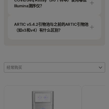
COVIDSeq Assay（96个样本）使用哪些
式测序仪上运行多达96个样本，以适应规模较
Illumina测序仪？
小的研究实验室。相比之下，COVIDSeq
Test（RUO）可在NovaSeq 6000测序仪或
制备好的文库可在任意因美纳测序测序仪上测
NextSeq系列测序仪上运行多达3072个样本。
序。然而，COVIDSeq Assay（96）样本的低
ARTIC v5.4.2引物池与之前的ARTIC引物池
通量配置非常适合Illumina桌面式测序仪，包括
（如v3和v4）有什么区别？
iSeq 100、MiniSeq、MiSeq、NextSeq 550、
NextSeq 1000和NextSeq 2000测序仪。
随着SARS-CoV-2发生突变，引物池偶尔需要更
新，以确保对整个基因组的完全覆盖，并提高
对SARS-CoV-2变种检测的分析灵敏度。v5.4.2
引物为最近的奥密克戎变种提供了更广泛的覆
盖。
经常购买