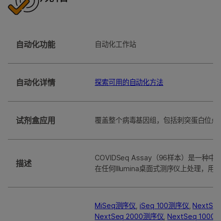
自动化功能
⾃动化⼯作站
自动化详情
探索可用的自动化方法
试剂盒应用
覆盖整个病毒基因组，包括刺突蛋白位点
COVIDSeq Assay（96样本）是一种
描述
在任何Illumina桌面式测序仪上处理，
MiSeq测序仪
,
iSeq 100测序仪
,
NextSe
NextSeq 2000测序仪
,
NextSeq 100