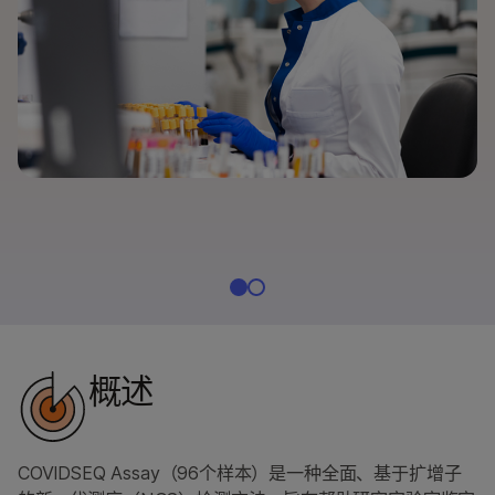
按感兴趣的区域
通过仪器兼容性
产品线
浏览所有产品
产品组合
概述
按类型
按感兴趣的区域
通过仪器兼容性
概述
产品线
浏览所有产品
COVIDSEQ Assay（96个样本）是一种全面、基于扩增子