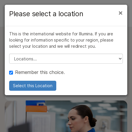
产品
×
Please select a location
×
产品
产品
产品
解决方案
查看更多相关内容。选择您感兴趣的领域:
按类型
This is the international website for Illumina. If you are
癌症研究
临床肿瘤学
学习
QUESTIONS
问题
looking for information specific to your region, please
微生物学
生殖健康
COVIDSeq Assay (96样本)
按感兴趣的区域
select your location and we will redirect you.
农业基因组学
遗传病和罕见病
公司
这种低通量至中通量的NGS检测让任何规模的实验室能
Please select a location
复杂疾病
通过仪器兼容性
够识别并追踪新型SARS-CoV-2变异的出现和流行情
支持
况。
产品线
Remember this choice.
推荐内容链接
Illumina COVIDSeq Assay (96 samples)
浏览所有产品
Select this Location
数据表
PDF < 1 MB
7 版本
产品组合
概述
按类型