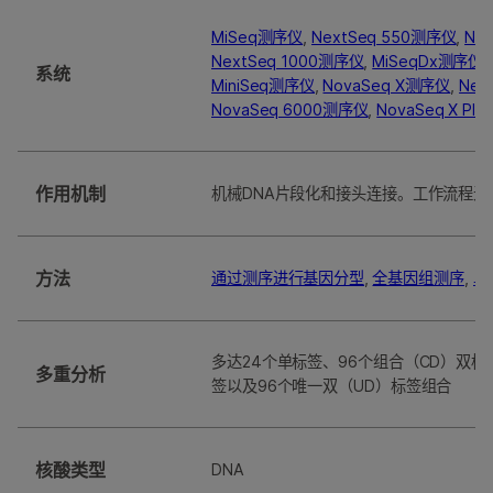
MiSeq测序仪
,
NextSeq 550测序仪
,
Ne
NextSeq 1000测序仪
,
MiSeqDx测序
系统
MiniSeq测序仪
,
NovaSeq X测序仪
,
Nex
NovaSeq 6000测序仪
,
NovaSeq X Pl
作用机制
机械DNA片段化和接头连接。工作流程无
方法
通过测序进行基因分型
,
全基因组测序
,
鸟
多达24个单标签、96个组合（CD）双标
多重分析
签以及96个唯一双（UD）标签组合
核酸类型
DNA