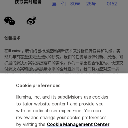
展
们
89号
26号
0152
创新技术
在Illumina，我们的目标是应用创新技术来分析遗传变异和功能，实
现几年前甚至还无法想象的研究。我们的任务是提供创新、灵活、可
扩展的解决方案以满足客户的需求。作为一家重视合作互动、快速交
付解决方案和提供高质量水平的全球性公司，我们努力应对这一挑
战。Illumina创新的测序和芯片技术正在推动生命科学研究、转化和
消费者基因组学以及分子诊断中的进展。
Cookie preferences
所有商标均为 Illumina 公司或其各自所有者的财产。
Illumina, Inc. and its subdivisions use cookies
具体商标信息，请参见
to tailor website content and provide you
www.illumina.com.cn/company/legal.html
。
with an optimal user experience. You can
review and change your cookie preferences
Cookie Management Center
by visiting the
Cookie Management Center
.