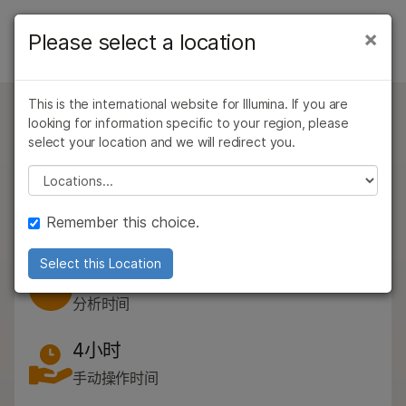
产品
×
Please select a location
×
产品
产品
解决方案
查看更多相关内容。选择您感兴趣的领域:
按类型
This is the international website for Illumina. If you are
癌症研究
临床肿瘤学
学习
问题
looking for information specific to your region, please
微生物学
生殖健康
TruSeq DNA PCR-Free
按感兴趣的区域
select your location and we will redirect you.
农业基因组学
遗传病和罕见病
公司
简单、全面的全基因组测序（WGS）文库制备准确而全
Please select a location
复杂疾病
通过仪器兼容性
面地覆盖了复杂基因组。
支持
产品线
Remember this choice.
TruSeq DNA PCR-Free
推荐内容链接
数据表
PDF 8 MB
5 版本
浏览所有产品
Select this Location
总检测时间5小时
产品组合
分析时间
概述
4小时
按类型
手动操作时间