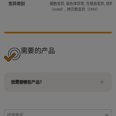
变异类别
细胞变异, 染色体异常, 生殖系变异, 结构
（indel）, 拷贝数变异（CNV）
需要的产品
我需要哪些产品？
Illumina现提供模块化产品的预订，让您的工作流程
变得灵活。您可以订购具有以下任何标签的以下任何
文库制备产品。
经常购买