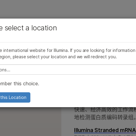
查看更多相关内容。选择您感兴趣的领域:
公司
支持
推荐内容链接
e select a location
癌症研究
临床肿瘤学
产品线
浏览所有产品
产品组合
微生物学
生殖健康
AmpliSeq for Illumina
he international website for Illumina. If you are looking for information
农业基因组学
遗传病和罕见病
Illumina Stranded mRNA Prep
egion, please select your location and we will redirect you.
复杂疾病
TruSight Oncology 500产品家族
e select a location
TruSight Oncology产品系列
mber this choice.
TruSight panel
Illumina DNA Prep
Illumina Str
this Location
和NextSeq 550产品
Infinium芯片
快速、经济高效的工作流
地检测蛋白质编码转录组
0 产品
Pillar oncoReveal 试剂盒
0和2000产品
TruPath Genome 解决方案
Illumina Stranded mRNA 