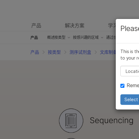
产品
解决方案
学习
Pleas
概述
按类型
按感兴趣的区域
通过仪器兼容性
产品
测序试剂盒
癌症研究产品
iScan产品
This is t
产品
按类型
测序试剂盒
文库制备试剂盒
to your r
芯片试剂盒
微生物学产品
iSeq 100产品
Pleas
临床研究产品
药物发现和开发产品
MiniSeq产品
Reme
信息学产品
复杂的疾病研究产品
MiSeq产品
分子生物学试剂
农业基因组学产品
MiSeqDx产品
Select 
体外诊断（IVD）产品
生殖保健产品
NextSeq 500
配件产品
遗传病产品
NovaSeq 600
服务和培训产品
NextSeq 100