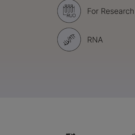
NovaSeq X系
MiSeq i100 产