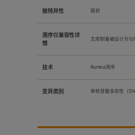
链特异性
链状
测序仪兼容性详
文库制备被设计为与所有
情
技术
Illumina测序
变异类别
单核苷酸多态性（SNP