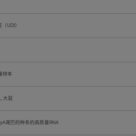
（UDI）
始量样本
, 大鼠
lyA尾巴的种系的高质量RNA