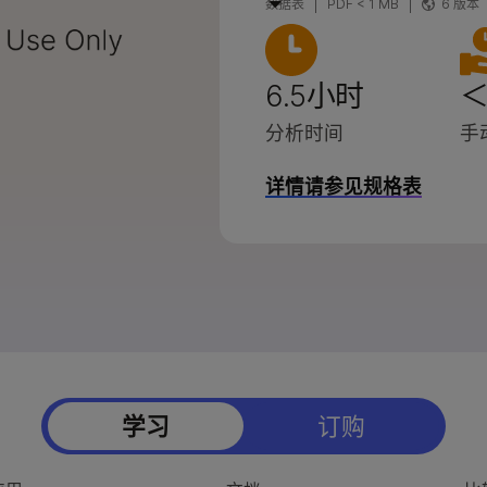
数据表
PDF < 1 MB
6 版本
列产品
因美纳5-碱基解决方案
品
StrataMap Spatial
6.5小时
＜
因美纳SOMAmer蛋白组学
分析时间
手
详情请参见规格表
学习
订购