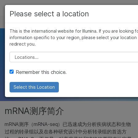
产品
Please select a location
RNA测序
解决方案
查看更多相关内容。选择您感兴趣的领域:
This is the international website for Illumina. If you are looking f
Skip to content
癌症研究
临床肿瘤学
学习
information specific to your region, please select your location
编码转录组更清晰完整
redirect you.
微生物学
生殖健康
农业基因组学
遗传病和罕见病
公司
的视图
Please select a location
复杂疾病
支持
Remember this choice.
mRNA-Seq可以准确而全面地检测已知和未知
转录本，同时检测转录本丰度
推荐内容链接
Select this Location
mRNA测序简介
mRNA测序（mRNA-seq）已迅速成为分析疾病状态和生物
过程的转录组以及在各种研究设计中分析转录组的首选方