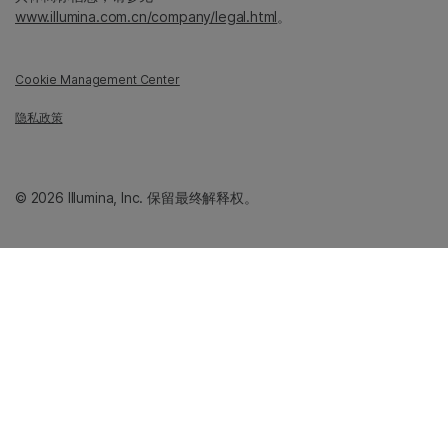
www.illumina.com.cn/company/legal.html
。
Cookie Management Center
隐私政策
© 2026 Illumina, Inc. 保留最终解释权。