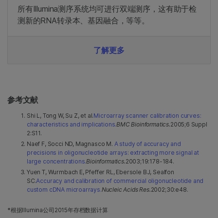
所有Illumina测序系统均可进行双端测序，这有助于检
测新的RNA转录本、基因融合，等等。
了解更多
参考文献
Shi L, Tong W, Su Z, et al.
Microarray scanner calibration curves:
characteristics and implications.
BMC Bioinformatics.
2005;6 Suppl
2:S11.
Naef F, Socci ND, Magnasco M.
A study of accuracy and
precisions in oligonucleotide arrays: extracting more signal at
large concentrations.
Bioinformatics.
2003;19:178-184.
Yuen T, Wurmbach E, Pfeffer RL, Ebersole BJ, Sealfon
SC.
Accuracy and calibration of commercial oligonucleotide and
custom cDNA microarrays.
Nucleic Acids Res.
2002;30:e48.
*根据Illumina公司2015年存档数据计算