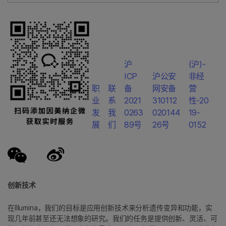
沪
(沪)-
ICP
沪公安
非经
职
联
备
网安备
营
业
系
2021
310112
性-20
发
我
0263
020144
19-
展
们
89号
26号
0152
创新技术
在Illumina，我们的目标是应用创新技术来分析遗传变异和功能，实
现几年前甚至还无法想象的研究。我们的任务是提供创新、灵活、可