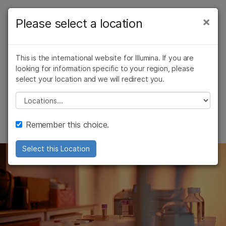
产品
×
Please select a location
×
解决方案
查看更多相关内容。选择您感兴趣的领域:
ILLUMINA STRATAMAP SPATIAL
This is the international website for Illumina. If you are
癌症研究
临床肿瘤学
学习
开启空间发现之门
looking for information specific to your region, please
微生物学
生殖健康
select your location and we will redirect you.
农业基因组学
遗传病和罕见病
公司
可扩展、无偏倚、无障碍
复杂疾病
Please select a location
了解更多
支持
Remember this choice.
推荐内容链接
Select this Location