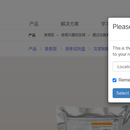
产品
解决方案
学习
Pleas
产品
按类型
概述
按类型
按感兴趣的区域
按感兴趣的区域
通过仪器兼容性
通过仪器兼容性
产
产品
测序试剂盒
测序试剂盒
癌症研究产品
癌症研究产品
iScan产品
iScan产品
This is t
产品
按类型
测序试剂盒
文库制备试剂盒
to your r
芯片试剂盒
芯片试剂盒
微生物学产品
微生物学产品
iSeq 100产品
iSeq 100产品
Pleas
临床研究产品
临床研究产品
药物发现和开发产品
药物发现和开发产品
MiniSeq产品
MiniSeq产品
Reme
信息学产品
信息学产品
复杂的疾病研究产品
复杂的疾病研究产品
MiSeq产品
MiSeq产品
分子生物学试剂
分子生物学试剂
农业基因组学产品
农业基因组学产品
MiSeqDx产品
MiSeqDx产品
Select 
体外诊断（IVD）产品
体外诊断（IVD）产品
生殖保健产品
生殖保健产品
NextSeq 500和Nex
NextSeq 50
配件产品
配件产品
遗传病产品
遗传病产品
NovaSeq 6000 产
NovaSeq 6
服务和培训产品
服务和培训产品
NextSeq 1000和2
NextSeq 1