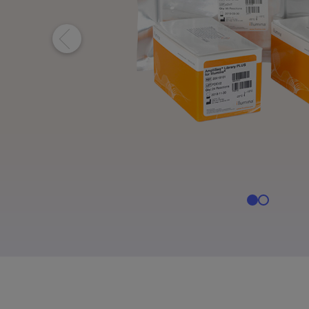
NovaSeq X系列产
NovaSeq 
MiSeq i100 产品
MiSeq i100