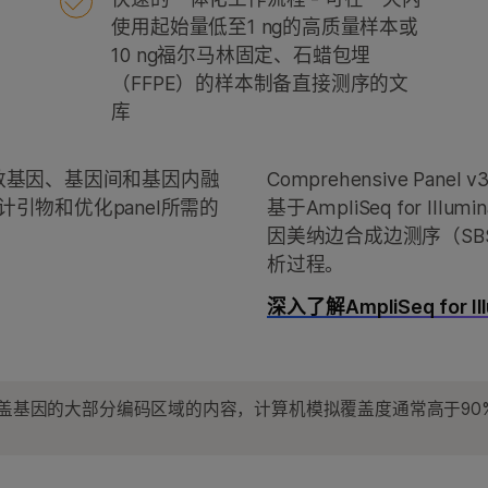
使用起始量低至1 ng的高质量样本或
10 ng福尔马林固定、石蜡包埋
（FFPE）的样本制备直接测序的文
库
贝数基因、基因间和基因内融
Comprehensive P
计引物和优化panel所需的
基于AmpliSeq for 
因美纳边合成边测序（SB
析过程。
深入了解AmpliSeq for Ill
为覆盖基因的大部分编码区域的内容，计算机模拟覆盖度通常高于90