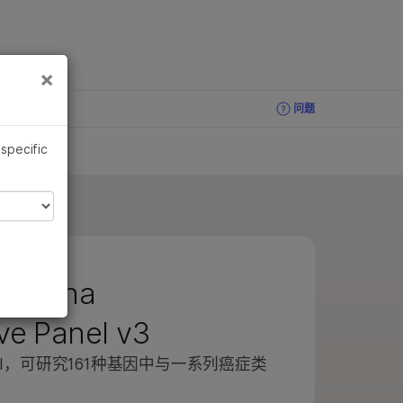
×
×
问题
问题
 specific
Illumina
e Panel v3
nel，可研究161种基因中与一系列癌症类