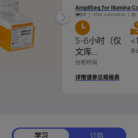
品
X系列产品
因美纳5-碱基解决方案
因美纳5-碱基解决方案
AmpliSeq for Illumina 
数据表
HTML externalFile
 产品
StrataMap Spatial
StrataMap Spatial
因美纳SOMAmer蛋白组学
因美纳SOMAmer蛋白组学
5-6小时（仅
<
文库…
手
分析时间
详情请参见规格表
学习
订购