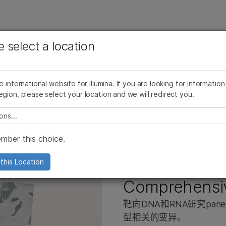
查看更多相关内容。选择您感兴趣的领域:
公司
支持
推荐内容链接
e select a location
癌症研究
临床肿瘤学
品线
产品线
浏览所有产品
产品组合
More
微生物学
生殖健康
AmpliSeq for Illumina
AmpliSeq for Illumina
浏览所有产品
he international website for Illumina. If you are looking for information
农业基因组学
遗传病和罕见病
AmpliSeq for Illumina Comprehensive Panel v3
egion, please select your location and we will redirect you.
复杂疾病
TruSight Oncology 500产品家族
TruSight Oncology 500产品家族
产品组合
e select a location
TruSight Oncology产品系列
TruSight Oncology产品系列
mber this choice.
TruSight panel
TruSight panel
Illumina DNA Prep
Illumina DNA Prep
AmpliSeq for 
this Location
tSeq 550产品
0和NextSeq 550产品
Infinium芯片
Infinium芯片
Comprehensiv
品
000 产品
Pillar oncoReveal 试剂盒
Pillar oncoReveal 试剂盒
靶向DNA和RNA研究pa
000产品
000和2000产品
TruPath Genome 解决方案
TruPath Genome 解决方案
型相关的变异。