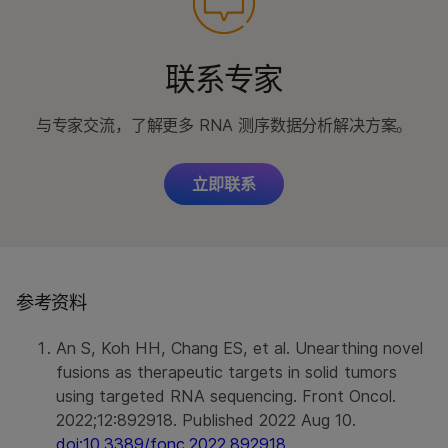
联系专家
与专家交流，了解更多 RNA 测序数据分析解决方案。
立即联系
参考资料
An S, Koh HH, Chang ES, et al. Unearthing novel
fusions as therapeutic targets in solid tumors
using targeted RNA sequencing. Front Oncol.
2022;12:892918. Published 2022 Aug 10.
doi:10.3389/fonc.2022.892918