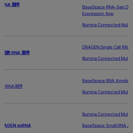
mRNA 测序
BaseSpace RNA-Seq Diffe
Expression App
Illumina Connected Multi
DRAGEN Single Cell RNA
单细胞 RNA 测序
Illumina Connected Multi
BaseSpace RNA Amplico
靶向RNA测序
Illumina Connected Multi
Illumina Connected Multi
DRAGEN miRNA
BaseSpace Small RNA A