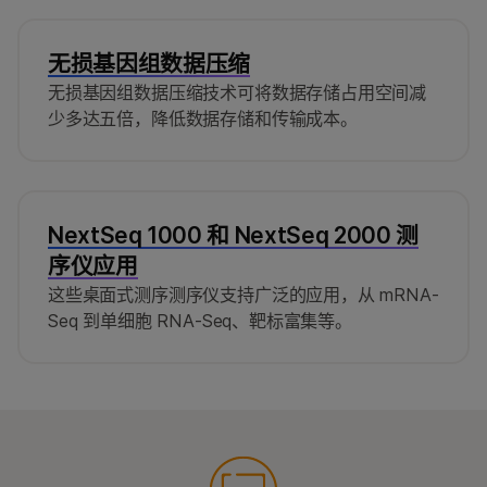
数据预处理和标准化： 考虑文库大小，对计
Connected Multiomics 进行下游分析。Cell Ranger
数进行标准化以校正偏差，从而比较不同样本
仅专用于 10X Genomics 数据。DRAGEN Single
无损基因组数据压缩
间的基因表达。
Cell RNA 应用程序可支持多种检测方法，不过我们
无损基因组数据压缩技术可将数据存储占用空间减
已针对
Illumina Single Cell 3' RNA 制备试剂盒
优化
差异表达（DE）分析和下游分析： 识别在不
少多达五倍，降低数据存储和传输成本。
了参数。
同样本或条件间表达具有统计学显著差异的基
因，并通过通路富集分析和可视化解读生物学
3
洞察。
NextSeq 1000 和 NextSeq 2000 测
序仪应用
这些桌面式测序测序仪支持广泛的应用，从 mRNA-
Seq 到单细胞 RNA-Seq、靶标富集等。