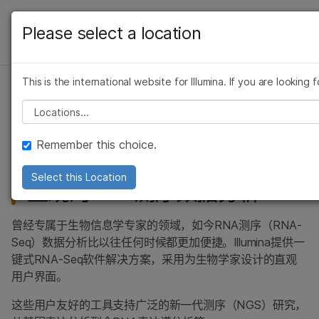
产品
Please select a location
生物信息学
解决方案
查
This is the international website for Illumina. If you are looking
学习
RNA测序数据分析
Please select a location
公司
为生物学家设计的便捷、用户友好的RNA测序软件工具
Remember this choice.
支持
Select this Location
直观的RNA测序数据分析
推荐内容链接
曾经专属于生物信息学专家的领域，如今RNA测序（RNA-
Seq）数据分析比以往任何时候都更加便捷。Illumina提供一
键式RNA-Seq软件解决方案，采用为生物学家设计的直观
用户界面。
这些用户友好的工具支持广泛的新一代测序（NGS）研究，