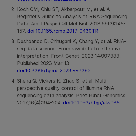
Koch CM, Chiu SF, Akbarpour M, et al. A
Beginner's Guide to Analysis of RNA Sequencing
Data. Am J Respir Cell Mol Biol. 2018;59(2):145-
157.
doi:10.1165/rcmb.2017-0430TR
Deshpande D, Chhugani K, Chang Y, et al. RNA-
seq data science: From raw data to effective
interpretation. Front Genet. 2023;14:997383.
Published 2023 Mar 13.
doi:10.3389/fgene.2023.997383
Sheng Q, Vickers K, Zhao S, et al. Multi-
perspective quality control of Illumina RNA
sequencing data analysis. Brief Funct Genomics.
2017;16(4):194-204.
doi:10.1093/bfgp/elw035