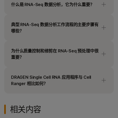
什么是 RNA-Seq 数据分析，它为什么重要？
RNA-Seq 数据分析的主要目标是识别差异基因表达
和共调控基因，并将原始测序读段转化为生物学洞
典型 RNA-Seq 数据分析工作流程的主要步骤有
察。RNA-Seq 研究常用的材料来源包括分选细胞、
哪些？
全组织匀浆和
体外
培养细胞。
RNA-Seq 数据分析中的几个关键步骤通常用于确保
RNA-Seq 的重要性在于它为转录组提供了定量的全
将原始 RNA-Seq 读段转化为生物学洞察，例如识别
为什么质量控制和修剪在 RNA-Seq 预处理中很
基因组视角。数据分析架起了原始测序数据与可操作
差异表达基因。
重要？
的生物学洞察之间的桥梁，使研究人员能够理解基因
2
表达在不同组织、条件和处理下的变化。
RNA-Seq 数据分析的关键步骤包括：
质量控制和修剪是 RNA-Seq 预处理中的重要步骤，
访问我们的
其中质量控制用于检查原始读段是否存在问题（如测
RNA 测序页面
或观看我们的
RNA 测序
DRAGEN Single Cell RNA 应用程序与 Cell
质量控制和读段清洗： 使用 FastQC 等工具
入门网络研讨会
序错误），而修剪则用于去除低质量碱基和接头序
，了解更多关于 RNA-Seq、文库制
Ranger 相比如何？
评估原始读段的测序问题，包括接头污染、读
备试剂盒、输入量和数据质量建议的信息。
列。这些步骤最终有助于提高读段比对准确性和下游
段质量，并去除低质量读段。
4
分析的可靠性。
Illumina DRAGEN Single Cell RNA 应用程序
在功能
读段比对和定量：
DRAGEN 二级分析软件
及
上（读段比对、转录本计数、输出指标和细胞-基因
其他相关工具将读段比对到参考基因组或转录
相关内容
矩阵分析指标）与 10X Genomics Cell Ranger 流程
组，并对基因或转录本表达进行定量。
相似。两个流程的输出结果均可加载至 Illumina