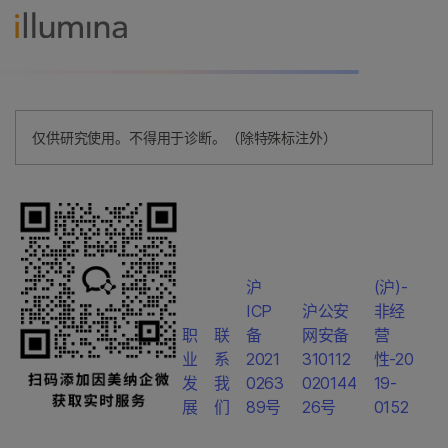
仅供研究使用。不得用于诊断。（除特殊标注外）
沪
(沪)-
ICP
沪公安
非经
职
联
备
网安备
营
业
系
2021
310112
性-20
发
我
0263
020144
19-
展
们
89号
26号
0152