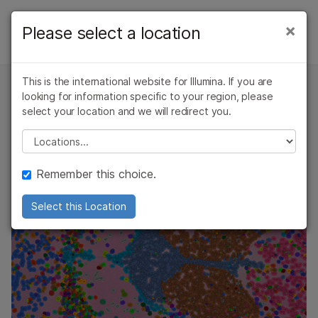
产品
×
Please select a location
×
RNA测序
解决方案
查看更多相关内容。选择您感兴趣的领域:
概述
This is the international website for Illumina. If you are
癌症研究
临床肿瘤学
学习
looking for information specific to your region, please
空间转录组学
微生物学
生殖健康
mRNA-Seq
select your location and we will redirect you.
农业基因组学
遗传病和罕见病
公司
Please select a location
复杂疾病
总RNA-Seq
运用 RNA-Seq 技术对复杂组织结构中的转录活性进行空间
支持
解析
靶向RNA-Seq
Remember this choice.
推荐内容链接
单细胞RNA-Seq
Select this Location
RNA外显子组捕获测序
小型RNA-Seq
核糖体分析