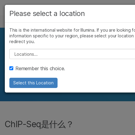
产品
Please select a location
CHIP-SEQ
解决方案
查看更多相关内容。选择您感兴趣的领域:
This is the international website for Illumina. If you are looking f
information specific to your region, please select your location
癌症研究
临床肿瘤学
学习
DNA-蛋白质结合序列的
redirect you.
微生物学
生殖健康
农业基因组学
遗传病和罕见病
公司
Please select a location
精确分析
复杂疾病
支持
Remember this choice.
结合染色质免疫沉淀与NGS，进行全基因组范围
推荐内容链接
内的基因调控研究
Select this Location
ChIP-Seq是什么？