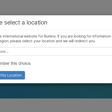
查看更多相关内容。选择您感兴趣的领域:
公司
支持
推荐内容链接
e select a location
癌症研究
临床肿瘤学
细胞遗传学
产品
微生物学
生殖健康
he international website for Illumina. If you are looking for information
egion, please select your location and we will redirect you.
农业基因组学
遗传病和罕见病
复杂疾病
e select a location
析
ber this choice.
察实体瘤变异，这也许能为治疗策略的制定
this Location