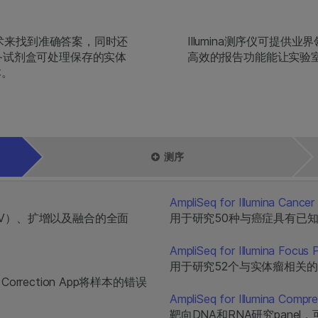
新技术来找到准确答案，同时还
Illumina测序仪可提
备试剂盒可处理保存的实体
高效的报告功能能让实验
本。
。
测序
AmpliSeq for Illumina Cance
V）、扩增以及融合的全面
用于研究50种与癌症具有已知
AmpliSeq for Illumina Focus 
用于研究52个与实体瘤相关的基
ror Correction App将样本的错误
AmpliSeq for Illumina Compr
靶向DNA和RNA研究pane