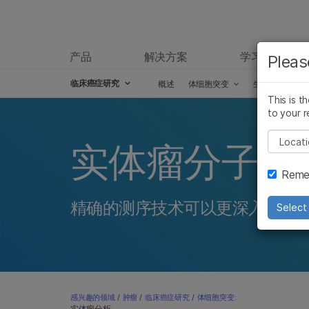
产品
解决方案
学习
Pleas
临床癌症研究
概述
体细胞突变
生殖系突变
This is t
to your r
Pleas
实体瘤分子分
Remem
精确的测序技术可以更深入地观
Select 
感兴趣的领域
/
肿瘤
/
临床癌症研究
/
体细胞突变:
实体瘤分析