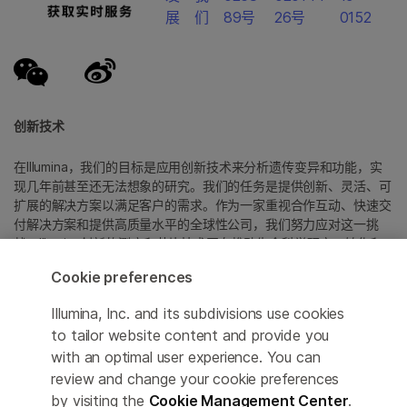
展
们
89号
26号
0152
创新技术
在Illumina，我们的目标是应用创新技术来分析遗传变异和功能，实
现几年前甚至还无法想象的研究。我们的任务是提供创新、灵活、可
扩展的解决方案以满足客户的需求。作为一家重视合作互动、快速交
付解决方案和提供高质量水平的全球性公司，我们努力应对这一挑
战。Illumina创新的测序和芯片技术正在推动生命科学研究、转化和
消费者基因组学以及分子诊断中的进展。
Cookie preferences
所有商标均为 Illumina 公司或其各自所有者的财产。
Illumina, Inc. and its subdivisions use cookies
具体商标信息，请参见
to tailor website content and provide you
www.illumina.com.cn/company/legal.html
。
with an optimal user experience. You can
review and change your cookie preferences
Cookie Management Center
by visiting the
Cookie Management Center
.