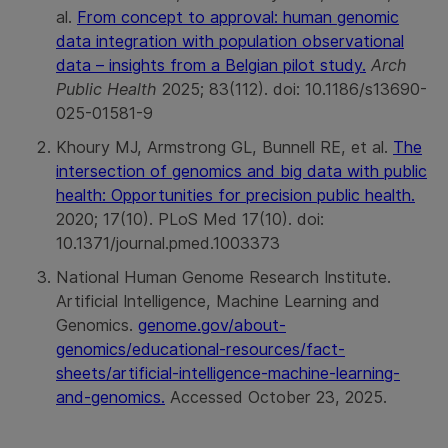
al.
From concept to approval: human genomic
data integration with population observational
data – insights from a Belgian pilot study.
Arch
Public Health
2025; 83(112). doi: 10.1186/s13690-
025-01581-9
Khoury MJ, Armstrong GL, Bunnell RE, et al.
The
intersection of genomics and big data with public
health: Opportunities for precision public health.
2020; 17(10). PLoS Med 17(10). doi:
10.1371/journal.pmed.1003373
National Human Genome Research Institute.
Artificial Intelligence, Machine Learning and
Genomics.
genome.gov/about-
genomics/educational-resources/fact-
sheets/artificial-intelligence-machine-learning-
and-genomics.
Accessed October 23, 2025.