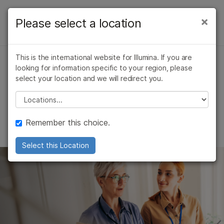
产品
×
Please select a location
×
群体基因组学
解决方案
查看更多相关内容。选择您感兴趣的领域:
概述
This is the international website for Illumina. If you are
癌症研究
临床肿瘤学
学习
looking for information specific to your region, please
群体基因组学驱动医疗创新
微生物学
生殖健康
select your location and we will redirect you.
ALSO EXPLORE
农业基因组学
遗传病和罕见病
公司
微生物基因组学
Please select a location
复杂疾病
以大规模基因组整合促进健康
肿瘤
支持
与专家交流
遗传 & 罕见疾病
Remember this choice.
推荐内容链接
复杂疾病基因组学
Select this Location
农业
细胞和分子生物学研究
群体基因组学
药物基因组学
药物开发基因组学
免疫基因组学