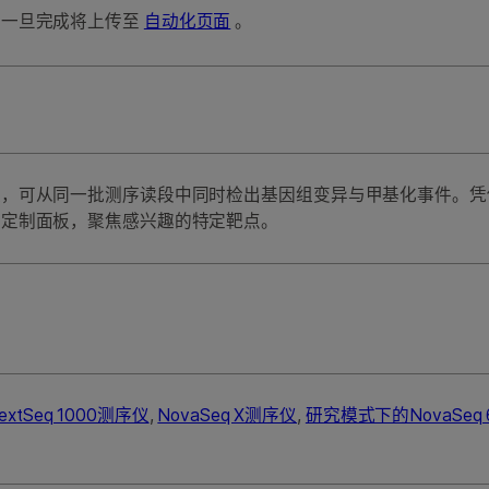
，一旦完成将上传至
自动化页面
。
案，可从同一批测序读段中同时检出基因组变异与甲基化事件。凭
和定制面板，聚焦感兴趣的特定靶点。
extSeq 1000测序仪
,
NovaSeq X测序仪
,
研究模式下的NovaSeq 6