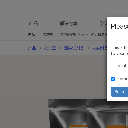
产品
解决方案
学习
Pleas
产品
按类型
概述
按类型
按感兴趣的区域
按感兴趣的区域
通过仪器兼容性
通过仪器兼容性
产
产品
测序试剂盒
测序试剂盒
癌症研究产品
癌症研究产品
iScan产品
iScan产品
This is t
产品
按类型
测序试剂盒
文库制备试剂盒
to your r
芯片试剂盒
芯片试剂盒
微生物学产品
微生物学产品
iSeq 100产品
iSeq 100产品
Pleas
临床研究产品
临床研究产品
药物发现和开发产品
药物发现和开发产品
MiniSeq产品
MiniSeq产品
Reme
信息学产品
信息学产品
复杂的疾病研究产品
复杂的疾病研究产品
MiSeq产品
MiSeq产品
分子生物学试剂
分子生物学试剂
农业基因组学产品
农业基因组学产品
MiSeqDx产品
MiSeqDx产品
Select 
体外诊断（IVD）产品
体外诊断（IVD）产品
生殖保健产品
生殖保健产品
NextSeq 500和Nex
NextSeq 50
配件产品
配件产品
遗传病产品
遗传病产品
NovaSeq 6000 产
NovaSeq 6
服务和培训产品
服务和培训产品
NextSeq 1000和2
NextSeq 1