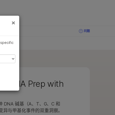
×
×
问题
问题
 specific
se DNA Prep with
DNA 碱基（A、T、G、C 和
组变异与甲基化事件的双重洞察。