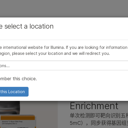
查看更多相关内容。选择您感兴趣的领域:
公司
支持
推荐内容链接
e select a location
癌症研究
临床肿瘤学
品线
产品线
浏览所有产品
产品组合
More
微生物学
生殖健康
AmpliSeq for Illumina
AmpliSeq for Illumina
浏览所有产品
he international website for Illumina. If you are looking for information
农业基因组学
遗传病和罕见病
Illumina 5-Base DNA Prep with Enrichment
egion, please select your location and we will redirect you.
复杂疾病
TruSight Oncology 500产品家族
TruSight Oncology 500产品家族
产品组合
e select a location
TruSight Oncology产品系列
TruSight Oncology产品系列
mber this choice.
TruSight panel
TruSight panel
Illumina DNA Prep
Illumina DNA Prep
Illumina 5-Ba
this Location
tSeq 550产品
0和NextSeq 550产品
Infinium芯片
Infinium芯片
Enrichment
品
000 产品
Pillar oncoReveal 试剂盒
Pillar oncoReveal 试剂盒
单次检测即可靶向识别五种 
000产品
000和2000产品
TruPath Genome 解决方案
TruPath Genome 解决方案
5mC），同步获得基因