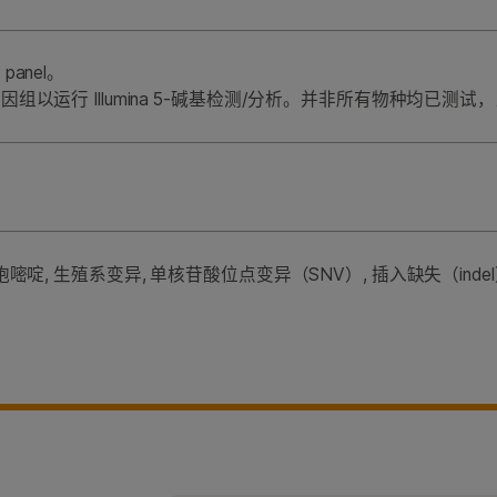
anel。
组以运行 Illumina 5-碱基检测/分析。并非所有物种均已
嘧啶, 生殖系变异, 单核苷酸位点变异（SNV）, 插入缺失（inde