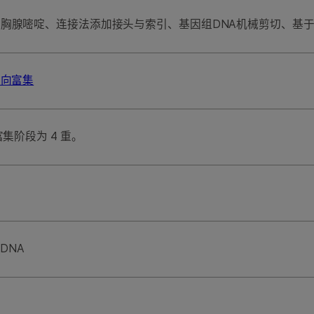
为胸腺嘧啶、连接法添加接头与索引、基因组DNA机械剪切、基
靶向富集
富集阶段为 4 重。
DNA