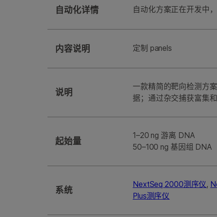
自动化详情
自动化方案正在开发中
内容说明
定制 panels
一款精简的靶向检测方
说明
据；通过杂交捕获富集
1–20 ng 游离 DNA
起始量
50–100 ng 基因组 DNA
NextSeq 2000测序仪
,
N
系统
Plus测序仪