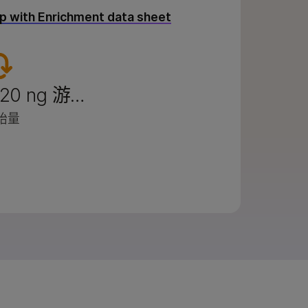
ep with Enrichment data sheet
–20 ng 游…
始量