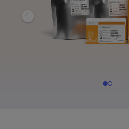
NovaSeq X系列产
NovaSeq 
MiSeq i100 产品
MiSeq i100