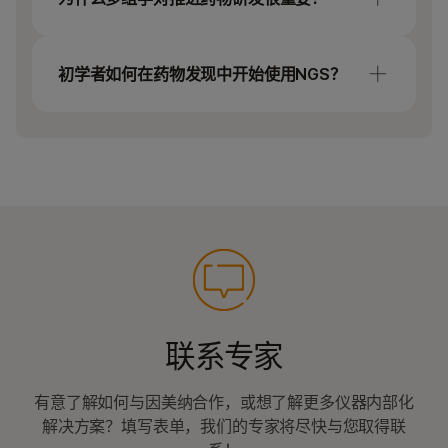
patient‑selection strategies, data solutions,
值得信赖的
服务提供商合作伙伴关系
，
and more.
当基因组学、转录组学、蛋白质组学和功能数
用于外包测序
Key resources include:
据等多个生物学层面被共同分析时，药物发现
初学者如何在药物发现中开始使用NGS？
用于药物发现和人工智能模型的
大规模
将取得显著改善。了解
如何帮助团队：
TruSight Oncology portfolio
for
数据集
您无需成为新一代测序（NGS）专家，即可开
comprehensive genomic profiling
识别更具信心、有生物学支持的靶点
始在药物发现中使用基因组学工具。因美纳提
In vitro
diagnostic instruments
更早发现安全性与疗效问题
供引导式入门、直观的工作流程以及丰富的培
训资源，帮助团队快速上手。许多最常见的制
更快确定候选药物的优先级，避免后期失
药研发应用，如靶向DNA/RNA测序、mRNA分
败
析和单细胞方法，均已成熟完善，并以直观、
借助更丰富的生物学背景信息理解作用机
端到端工作流程的形式提供。
制
如果您是测序新手，我们的
NGS初学者
资源提
供分步指导，帮助您选择合适的平台、准备样
联系专家
本并解读结果。因美纳专家及全球支持团队也
可协助您设计工作流程、按自身节奏扩展规
有意了解如何与因美纳合作，或想了解更多仪器内部化
模，并确保您从第一天起就能获得高质量数
解决方案？填写表单，我们的专家将尽快与您取得联
据。