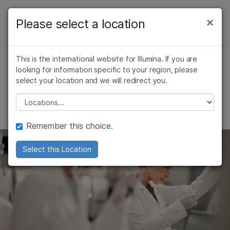
产品
×
Please select a location
×
药物开发基因组学
解决方案
查看更多相关内容。选择您感兴趣的领域:
概述
This is the international website for Illumina. If you are
癌症研究
临床肿瘤学
学习
looking for information specific to your region, please
加速药物发现与开发
微生物学
生殖健康
用于药物开发的NGS
select your location and we will redirect you.
农业基因组学
遗传病和罕见病
公司
Please select a location
复杂疾病
细胞图谱
降低药物研发风险
支持
制药领域的数据与人工智能
Remember this choice.
推荐内容链接
ALSO EXPLORE
Select this Location
微生物基因组学
肿瘤
遗传 & 罕见疾病
复杂疾病基因组学
农业