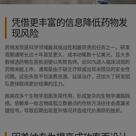
细胞和分子生物学研究
群体基因组学
药物基因组学
凭借更丰富的信息降低药物发
药物开发基因组学
现风险
免疫基因组学
神经基因组学
药物发现是科学领域最具挑战性和最昂贵的任务之一。研发
Precision Health
周期通常长达十年甚至更久，成本动辄数十亿美元，且大多
生物制药与制药应用
数候选药物在获批前便以失败告终。近90%进入临床试验的
药物未能上市，通常是由于缺乏疗效或出现未预见的安全性
问題。这些失败不仅浪费资源、延误治疗，还加大了研发团
队更快取得更好结果的压力。
疾病在多个生物学层面发挥作用，形成复杂的生物学通路网
络。依赖单一标志物或孤立数据点的传统方法往往会遗漏关
键信号，导致后期出现意外情况并造成代价高昂的挫折。