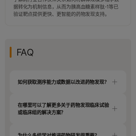
据转化为机制信息，从而为胰高血糖素样肽-1等已
验证靶点提供更快、更智能的药物发现支持。
FAQ
如何获取测序能力或数据以改进药物发现？
因美纳为处于药物发现任何阶段的机构提供灵
活、可扩展的选择方案。您可以选择：
在哪里可以了解更多关于药物发现临床试验
或临床组的解决方案？
实验室
NGS仪器
（从桌面式到工厂级规
模）
Illumina provides a full set of clinical research
高通量
多组学数据解决方案
tools spanning biomarker discovery,
为什么多组学对推进药物研发很重要？