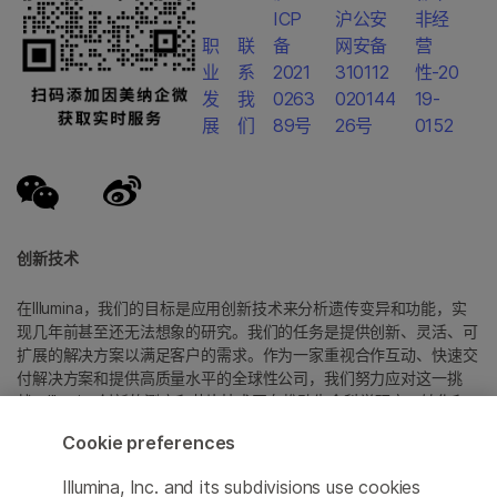
ICP
沪公安
非经
职
联
备
网安备
营
业
系
2021
310112
性-20
发
我
0263
020144
19-
展
们
89号
26号
0152
创新技术
在Illumina，我们的目标是应用创新技术来分析遗传变异和功能，实
现几年前甚至还无法想象的研究。我们的任务是提供创新、灵活、可
扩展的解决方案以满足客户的需求。作为一家重视合作互动、快速交
付解决方案和提供高质量水平的全球性公司，我们努力应对这一挑
战。Illumina创新的测序和芯片技术正在推动生命科学研究、转化和
消费者基因组学以及分子诊断中的进展。
Cookie preferences
所有商标均为 Illumina 公司或其各自所有者的财产。
Illumina, Inc. and its subdivisions use cookies