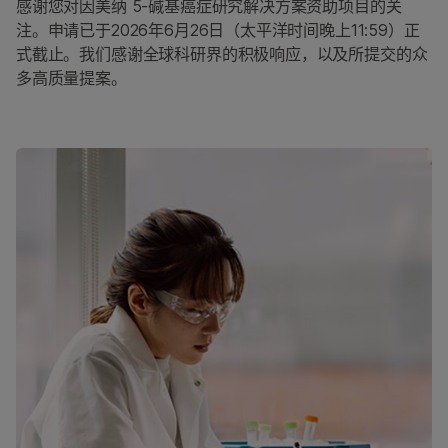
RNA测序
感谢您对因美纳 5-碱基癌症研究解决方案资助项目的关
注。申请已于2026年6月26日（太平洋时间晚上11:59）正
甲基化测序
式截止。我们感谢全球科研界的积极响应，以及所提交的众
多高质量提案。
NGS文库制备
高通量测序
ALSO EXPLORE
测序
芯片
热门应用
多组学