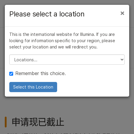
产品
×
Please select a location
×
测序
测序
解决方案
查看更多相关内容。选择您感兴趣的领域:
测序
概述
This is the international website for Illumina. If you are
癌症研究
临床肿瘤学
学习
问题
芯片
looking for information specific to your region, please
因美纳 5-碱基癌症研究解决方
微生物学
生殖健康
DNA测序
select your location and we will redirect you.
热门应用
农业基因组学
遗传病和罕见病
公司
案
多组学
Please select a location
复杂疾病
RNA测序
资助项目
支持
甲基化测序
Remember this choice.
通过甲基化分析和高精度 DNA 变异检测，推动癌症研究发
推荐内容链接
NGS文库制备
Select this Location
展
高通量测序
概述
申请现已截止
DNA测序