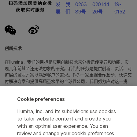
发
我
0263
020144
19-
展
们
89号
26号
0152
创新技术
在Illumina，我们的目标是应用创新技术来分析遗传变异和功能，实
现几年前甚至还无法想象的研究。我们的任务是提供创新、灵活、可
扩展的解决方案以满足客户的需求。作为一家重视合作互动、快速交
付解决方案和提供高质量水平的全球性公司，我们努力应对这一挑
战。Illumina创新的测序和芯片技术正在推动生命科学研究、转化和
消费者基因组学以及分子诊断中的进展。
Cookie preferences
所有商标均为 Illumina 公司或其各自所有者的财产。
Illumina, Inc. and its subdivisions use cookies
具体商标信息，请参见
to tailor website content and provide you
www.illumina.com.cn/company/legal.html
。
with an optimal user experience. You can
review and change your cookie preferences