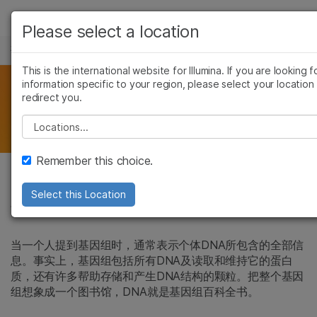
产品
Please select a location
研究人员教育
解决方案
查看更多相关内容。选择您感兴趣的领域:
This is the international website for Illumina. If you are looking f
information specific to your region, please select your location
癌症研究
临床肿瘤学
学习
基因组学101
redirect you.
微生物学
生殖健康
农业基因组学
遗传病和罕见病
公司
Please select a location
复杂疾病
支持
Remember this choice.
推荐内容链接
Select this Location
你的基因组
当一个人提到基因组时，通常表示个体DNA所包含的全部信
息。事实上，基因组包括所有DNA及读取和维持它的蛋白
质，还有许多帮助存储和产生DNA结构的颗粒。把整个基因
组想象成一个图书馆，DNA就是基因组百科全书。