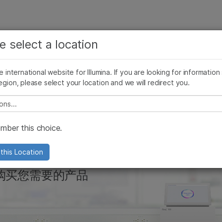
查看更多相关内容。选择您感兴趣的领域:
公司
支持
推荐内容链接
e select a location
癌症研究
临床肿瘤学
分析
FFPE样本分析
测序工作流程的准确性
基因组学101
微生物学
生殖健康
he international website for Illumina. If you are looking for information
egion, please select your location and we will redirect you.
农业基因组学
遗传病和罕见病
复杂疾病
e select a location
ber this choice.
资源和工具
this Location
购买您需要的产品