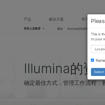
产品
解决方案
学习
Pleas
研究人员教育
概述
Illumina的资源和工具
遗传
This is t
Skip to content
to your r
Pleas
Remem
Illumina的
Select 
确定最佳方式，管理工作流程，