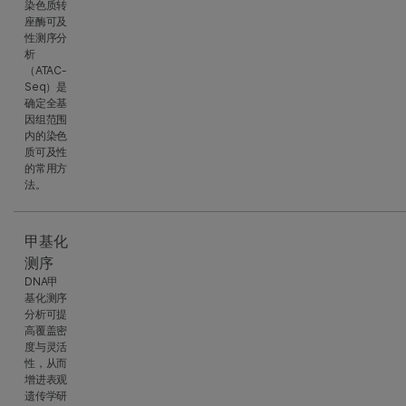
染色质转
座酶可及
性测序分
析
（ATAC-
Seq）是
确定全基
因组范围
内的染色
质可及性
的常用方
法。
甲基化
测序
DNA甲
基化测序
分析可提
高覆盖密
度与灵活
性，从而
增进表观
遗传学研