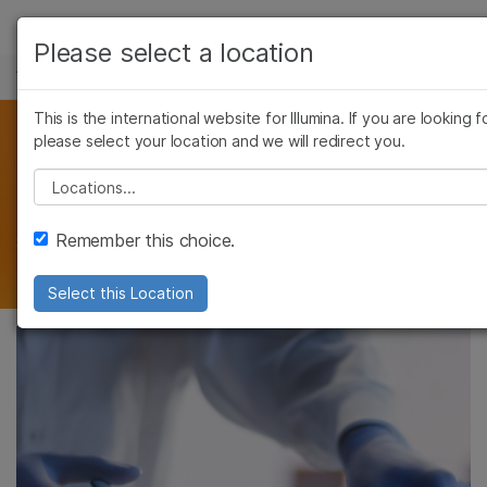
产品
Please select a location
面向新手的新一代测序
解决方案
查看更多相关内容。选择您感兴趣的领
Skip to content
This is the international website for Illumina. If you are looking 
癌症研究
临床
学习
NGS方法和应用
please select your location and we will redirect you.
微生物学
生殖
Please select a location
农业基因组学
遗传
公司
复杂疾病
NGS的发现能力可以为生物现象、通路和系统
支持
Remember this choice.
提供全新见解，涵盖广泛的研究领域
推荐内容链接
Select this Location