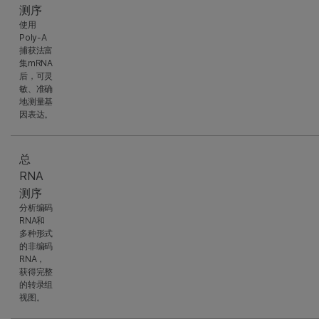
测序
使用
Poly-A
捕获法富
集mRNA
后，可灵
敏、准确
地测量基
因表达。
总
RNA
测序
分析编码
RNA和
多种形式
的非编码
RNA，
获得完整
的转录组
视图。