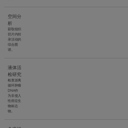
空间分
析
获取组织
切片内转
录活动的
综合图
谱。
液体活
检研究
检查游离
循环肿瘤
DNA作
为非侵入
性癌症生
物标志
物。