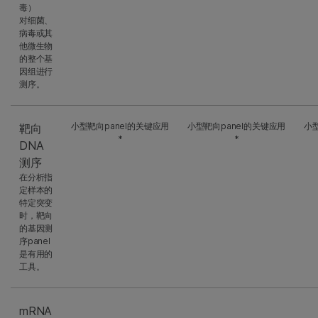
毒）
对细菌、
病毒或其
他微生物
的整个基
因组进行
测序。
小型靶向panel的关键应用
小型靶向panel的关键应用
小型
靶向
*
*
DNA
测序
在分析指
定样本的
特定突变
时，靶向
的基因测
序panel
是有用的
工具。
mRNA