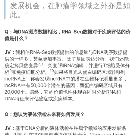
发展机会，在肿瘤学领域之外亦是如
此。"
Q：与DNA测序数据相比，RNA-Seq数据对于疾病评估的价
值是什么？
JV：
我相信RNA-Seq数据提供的信息量与DNA测序数据提
供的一样多，甚至更加丰富。除了基因表达分析，我们还能
7,8
7
确定拷贝数变异
、突变
和RNA编辑，并进行T细胞受体分
9
10
析
和免疫细胞分析。
如果将目光从蛋白编码区域转移到
lncRNA上，你会发现lncRNA中的潜在生物标记明显更多，
lncRNA中有50,000个潜在的基因，而蛋白编码区域只有
20,000个。最终，它的价值也许体现在同时分析RNA和
DNA特征来评估癌症或疾病样本。
Q：您认为液体活检未来将如何发展？
JV：
基于DNA分析的液体活检在肿瘤学领域的应用发展迅
速。我刚刚在2019年精准液体活检会议（Precision Liquid