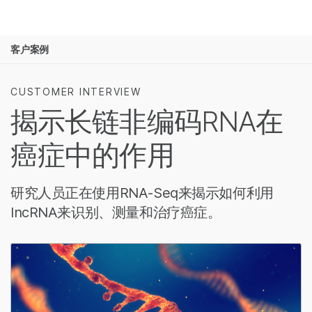
产品
客户案例
解决方案
查看更多相关内容。选择您感兴趣的领域:
癌症研究
临床肿瘤学
学习
CUSTOMER INTERVIEW
微生物学
生殖健康
揭示长链非编码RNA在
农业基因组学
遗传病和罕见病
公司
复杂疾病
癌症中的作用
支持
推荐内容链接
研究人员正在使用RNA-Seq来揭示如何利用
lncRNA来识别、测量和治疗癌症。