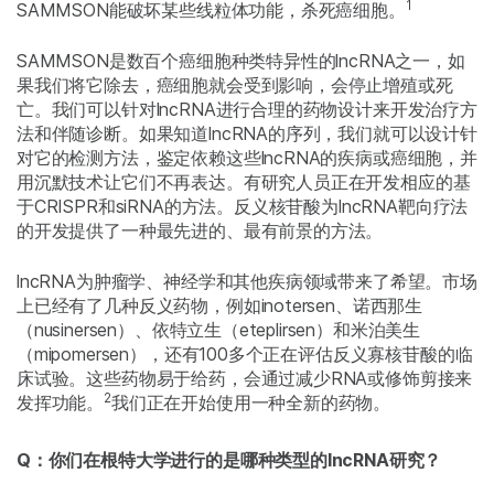
1
SAMMSON能破坏某些线粒体功能，杀死癌细胞。
SAMMSON是数百个癌细胞种类特异性的lncRNA之一，如
果我们将它除去，癌细胞就会受到影响，会停止增殖或死
亡。我们可以针对lncRNA进行合理的药物设计来开发治疗方
法和伴随诊断。如果知道lncRNA的序列，我们就可以设计针
对它的检测方法，鉴定依赖这些lncRNA的疾病或癌细胞，并
用沉默技术让它们不再表达。有研究人员正在开发相应的基
于CRISPR和siRNA的方法。反义核苷酸为lncRNA靶向疗法
的开发提供了一种最先进的、最有前景的方法。
lncRNA为肿瘤学、神经学和其他疾病领域带来了希望。市场
上已经有了几种反义药物，例如inotersen、诺西那生
（nusinersen）、依特立生（eteplirsen）和米泊美生
（mipomersen），还有100多个正在评估反义寡核苷酸的临
床试验。这些药物易于给药，会通过减少RNA或修饰剪接来
2
发挥功能。
我们正在开始使用一种全新的药物。
Q：你们在根特大学进行的是哪种类型的lncRNA研究？