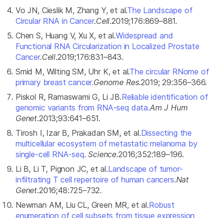
Vo JN, Cieslik M, Zhang Y, et al.
The Landscape of
Circular RNA in Cancer
.
Cell
.2019;176:869–881.
Chen S, Huang V, Xu X, et al.
Widespread and
Functional RNA Circularization in Localized Prostate
Cancer
.
Cell
.2019;176:831–843.
Smid M, Wilting SM, Uhr K, et al.
The circular RNome of
primary breast cancer.
Genome Res
.2019; 29:356–366.
Piskol R, Ramaswami G, Li JB.
Reliable identification of
genomic variants from RNA-seq data.
Am J Hum
Genet
.2013;93:641–651.
Tirosh I, Izar B, Prakadan SM, et al.
Dissecting the
multicellular ecosystem of metastatic melanoma by
single-cell RNA-seq
.
Science
.2016;352:189–196.
Li B, Li T, Pignon JC, et al.
Landscape of tumor-
infiltrating T cell repertoire of human cancers
.
Nat
Genet
.2016;48:725–732.
Newman AM, Liu CL, Green MR, et al.
Robust
enumeration of cell subsets from tissue expression