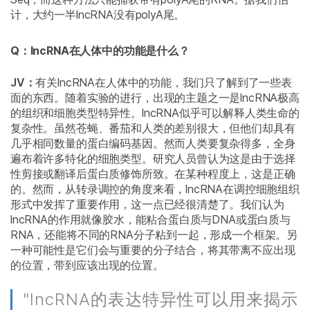
计，大约一半lncRNA没有polyA尾。
Q：lncRNA在人体中的功能是什么？
JV：
有关lncRNA在人体中的功能，我们只了解到了一些表
面的东西。随着实验的进行，出现的主题之一是lncRNA极高
的组织和细胞类型特异性。lncRNA似乎可以解释人类生命的
复杂性。虽然苍蝇、番茄和人类的差别很大，但他们却具有
几乎相同数量的蛋白编码基因。然而人类要复杂得多，全身
遍布着许多特化的细胞类型。研究人员曾认为这是由于选择
性剪接或翻译后蛋白质修饰所致。在某种程度上，这是正确
的。然而，从转录调控的角度来看，lncRNA在调控细胞组织
形式中发挥了重要作用，这一点已经很清楚了。我们认为
lncRNA的作用就像胶水，能粘合蛋白质与DNA或蛋白质与
RNA，还能将不同的RNA分子粘到一起，形成一个框架。另
一种可能性是它们会与重要的分子结合，将其带离不应出现
的位置，带到应该出现的位置。
"lncRNA的表达特异性可以用来揭示