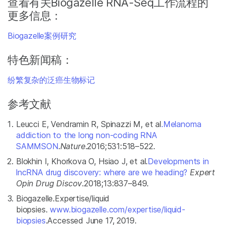
查看有关Biogazelle RNA-Seq工作流程的
更多信息：
Biogazelle案例研究
特色新闻稿：
纷繁复杂的泛癌生物标记
参考文献
Leucci E, Vendramin R, Spinazzi M, et al
.Melanoma
addiction to the long non-coding RNA
SAMMSON
.
Nature
.2016;531:518–522.
Blokhin I, Khorkova O, Hsiao J, et al.
Developments in
lncRNA drug discovery: where are we heading?
Expert
Opin Drug Discov
.2018;13:837–849.
Biogazelle.Expertise/liquid
biopsies.
www.biogazelle.com/expertise/liquid-
biopsies
.Accessed June 17, 2019.