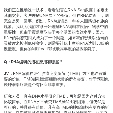
我们正在推动这一技术，看看能否在RNA-Seq数据中鉴定出
其他突变。客户理解DNA层面的价值。但在RNA层面上，则
完全是另一回事。例如，RNA编辑是一种令人困惑但有趣的
现象。我认为我们才刚开始理解RNA编辑在疾病生物学中的
重要性。但由于覆盖度取决于每个基因的表达水平，因此
RNA的动态范围则成为了一个问题。如果我们想要以适当的
灵敏度来检测低频突变，则需要让低丰度的RNA达到30倍的
覆盖度。但你的测序read都被最高丰度的基因消耗了。
Q：RNA编辑的潜在应用有哪些？
JV：
RNA编辑在评估肿瘤突变负荷（TMB）方面也许有重
要的价值。TMB能测量癌细胞携带的所有突变，对于预测免
疫肿瘤学疗法是否有反应非常重要。
研究人员一直在DNA水平研究TMB，可能是因为这种方法
比较简单。在RNA水平研究TMB虽然比较困难，但仍然是
可行的，并且很有价值。具有高TMB的肿瘤细胞有更多的新
抗原，它们可以被免疫系统识别，引起抗肿瘤应答。非同义