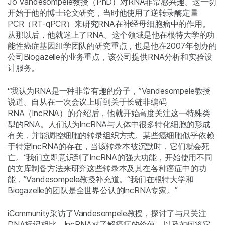
Jo Vandesompele教授（PhD）对RNA非常感兴趣。这一切
开始于他的博士论文研究，当时他使用了逆转录酶定量
PCR（RT-qPCR）来研究RNA在神经母细胞瘤中的作用。
从那以后，他就迷上了RNA。这个领域是他在根特大学的功
能性癌症基因组学团队的研究重点，也是他在2007年创办的
公司Biogazelle的业务重点，该公司提供RNA分析和实验设
计服务。
“我认为RNA是一种非常有趣的分子，”Vandesompele教授
说道。自从在一次会议上听到关于长链非编码
RNA（lncRNA）的介绍后，他就开始高度关注这一特殊类
型的RNA。人们认为lncRNA与人体中很多特化细胞的形成
有关，并能调控细胞的转录组织方式。某些癌细胞似乎依赖
于特定lncRNA的存在，当该转录本被沉默时，它们就会死
亡。“我们立即意识到了lncRNA的强大功能，开始使用不同
的文库制备方法来研究这些转录本及其在各种癌症中的功
能，”Vandesompele教授补充道。“我们在根特大学和
Biogazelle的团队是全世界公认的lncRNA专家。”
iCommunity采访了Vandesompele教授，探讨了与只关注
DNA标记相比，lncRNA对了解癌症的价值，以及如何将它