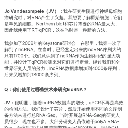
Jo Vandesompele（JV）：
我在研究生院进行神经母细胞
瘤研究时，对RNA产生了兴趣。我想要了解原始细胞，它们
是罕见的细胞。Northern blot和芯片需要的RNA量太大，
因此我使用了RT-qPCR，这在当时是一种新的方法。
我参加了2009年的Keystone研讨会，在那里，我第一次了
解到了lncRNA。在当时，已经鉴定出来的lncRNA序列大约
只有1700个。我们意识到了lncRNA作为生物标记的强大功
能，并设计了qPCR检测来对它们进行定量。经过我们和全
世界研究人员的努力，lncRNA数据库增加到4000条序列，
后来又增加到18000条序列。
Q：你们使用过哪些技术来研究lncRNA？
JV：
很明显，随着lncRNA数据库的增长，qPCR不再是高效
的检测方法。我们设计了芯片，然后开始使用不同的文库制
备方法来进行总RNA-Seq。当时开展总RNA-Seq的研究人
员很少，现在也不多。大部分研究人员依赖于polyA RNA-
Seq，而这种方法只能捕获带有polyA尾的RNA。据我们估