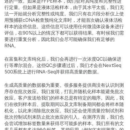
述的一致。如果是FFPE样本，我们会对其纯度和完整性进
行定量。但如果是液体活检样本，由于其水平太低，我们无
法一开始就分析完整性或纯度。我们只有在片段分析仪上使
用预捕获cDNA检查预纯化文库时，才能首次确认液体活检
样本的这些信息。这些信息可以使用任何微流体设备来进行
评估，在90%以上的情况下都可以获得结果。有时候我们需
要进行重复分析，因此我们会尽可能确保我们有足够的
RNA。
在富集和文库纯化后，我们会再进行一次浓度QC以确保进
行等摩尔混合。这些QC步骤通过后，我们才会在NextSeq
500系统上进行RNA-Seq并获得高质量的数据。
生成高质量的数据极为重要。很多服务提供商没有认识到测
序存在批次效应。我们发现，打乱并随机化样本能避免批次
效应。客户发送给我们的样本总是有特定的顺序。因此，我
们在收到样本后、提取期间以及文库制备期间都会将样本随
机化，以此来消除批次效应。我们还会使用质量控制试剂和
批次控制试剂来防止批次效应的引入。在测序方面，我们也
会尝试增加标签数量来获得尽可能多的样本。我们所有的文
库几乎都有多达96个标签，某些应用（例如3’末端测序）的