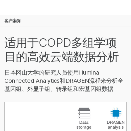
产品
客户案例
解决方案
查看更多相关内容。选择您感兴趣的领域:
癌症研究
临床肿瘤学
学习
适用于COPD多组学项
微生物学
生殖健康
农业基因组学
遗传病和罕见病
公司
目的高效云端数据分析
复杂疾病
支持
日本冈山大学的研究人员使用Illumina
推荐内容链接
Connected Analytics和DRAGEN流程来分析全
基因组、外显子组、转录组和宏基因组数据