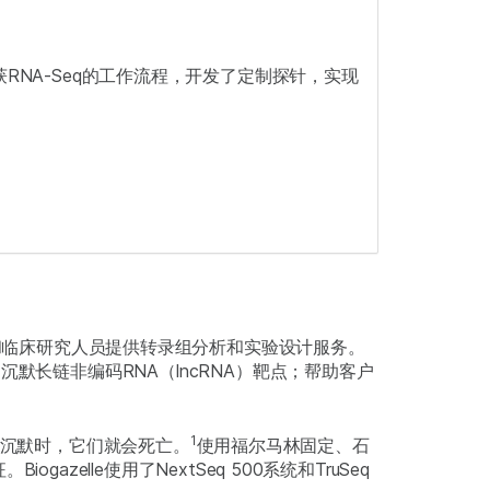
合作，优化了捕获RNA-Seq的工作流程，开发了定制探针，实现
。
生物技术和临床研究人员提供转录组分析和实验设计服务。
默长链非编码RNA（lncRNA）靶点；帮助客户
1
本被沉默时，它们就会死亡。
使用福尔马林固定、石
lle使用了NextSeq 500系统和TruSeq