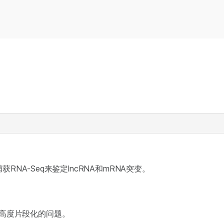
捕获RNA-Seq来鉴定lncRNA和mRNA突变。
A高度片段化的问题。