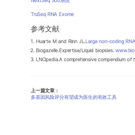
NextSeq 500系统
TruSeq RNA Exome
参考文献
Huarte M and Rinn JL.
Large non-coding RNAs:
Biogazelle.Expertise/Liquid biopsies.
www.biog
LNCipedia.A comprehensive compendium of 
上一篇文章：
多基因风险评分有望成为医生的有效工具