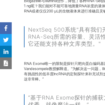
Biogazelle与Illumina合作，降低了各种RN
1 ng呢？我们能对不能可靠地测量RNA浓度
RNA或者仅仅200 µL的生物液体来进行准确且灵
NextSeq 500系统"具有我
Share on Facebook
RNA-Seq所需的容量、灵活
Share on Twitter
它还能支持各种文库类型。"
Share on Linkedin
RNA Exome唯一的限制是探针只靶向蛋白编码基因
Download PDF
Vandesompele教授解释道。“为解决这一问题
有挑战性的低丰度lncRNA的定制探针来补充
这非常棒。”
“基于RNA Exome探针的捕
优秀，就像魔法一样。”