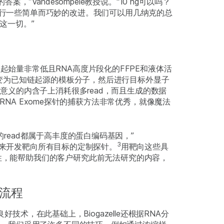
答案，”Vandesompele教授说。“10 ng可以吗？
进行一些简单而巧妙的改进。我们可以用几纳克的总
现这一切。”
p Kit是处理起始量非常低且RNA高度片段化的FFPE和液体活
转变为已知链起源的模板分子，然后进行目标外显子
意义的内含子上消耗很多read，而且生成的数据
基于RNA Exome探针的捕获方法非常优秀，就像魔法
%的read都属于高丰度的蛋白编码基因，”
3
a数据库来开发靶向所有目标的定制探针。
用靶向这些具
能性，能帮助我们的客户研究此前无法研究的内容，
流程
的良好技术，在此基础上，Biogazelle还根据RNA分