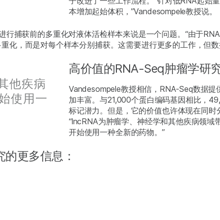
子改进了一些工作流程。“针对低RNA起始
本增加起始体积，”Vandesompele教授说。
NA Exome进行捕获前的多重化对液体活检样本来说是一个问题。“由
捕获前多重化，而是对每个样本分别捕获。这需要进行更多的工作，但
高价值的RNA-Seq肿瘤学研
和其他疾病
Vandesompele教授相信，RNA-Se
始使用一
加丰富。与21,000个蛋白编码基因相比，49
标记潜力。但是，它的价值也许体现在同时分
“lncRNA为肿瘤学、神经学和其他疾病领域带来
开始使用一种全新的药物。”
eq研究的更多信息：
：