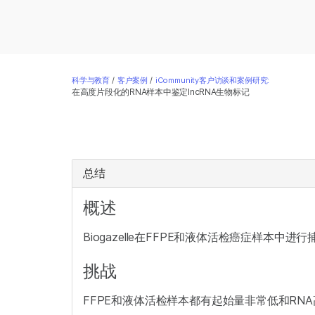
科学与教育
/
客户案例
/
iCommunity客户访谈和案例研究:
在高度片段化的RNA样本中鉴定lncRNA生物标记
总结
概述
Biogazelle在FFPE和液体活检癌症样本中进行
挑战
FFPE和液体活检样本都有起始量非常低和RN