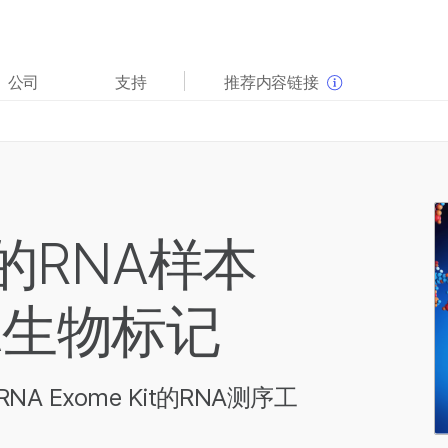
查看更多相关内容。选择您感兴趣的领域:
公司
支持
推荐内容链接
癌症研究
临床肿瘤学
微生物学
生殖健康
农业基因组学
遗传病和罕见病
复杂疾病
的RNA样本
NA生物标记
RNA Exome Kit的RNA测序工