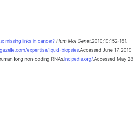
 missing links in cancer?
Hum Mol Genet
.2010;19:152-161.
azelle.com/expertise/liquid-biopsies
.Accessed.June 17, 2019
human long non-coding RNAs.
lncipedia.org/
.Accessed May 28,