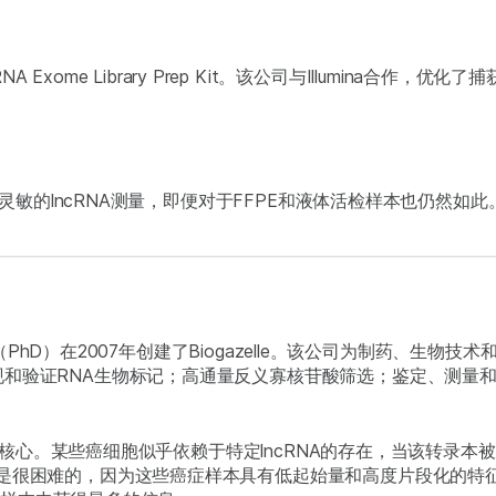
eq RNA Exome Library Prep Kit。该公司与Illumina
确、灵敏的lncRNA测量，即便对于FFPE和液体活检样本也仍然如此
教授在（PhD）在2007年创建了Biogazelle。该公司为制药、
和验证RNA生物标记；高通量反义寡核苷酸筛选；鉴定、测量和沉
工作的核心。某些癌细胞似乎依赖于特定lncRNA的存在，当该转录
难的，因为这些癌症样本具有低起始量和高度片段化的特征。Biogaze