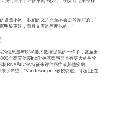
量，我们采用了许多不同的技巧，例如通过浓缩样
于RNA的含量不同，我们的文库永远不会是等摩尔的，”
数据明显更好，而且文库是等摩尔的。”
究
q数据提供的信息量与DNA测序数据提供的一样多，甚至更
,000个高置信度lncRNA基因明显具有更大的生物
析RNA和DNA特征来评估癌症或其他疾病。
了希望，”Vandesompele教授说道。“我们正在