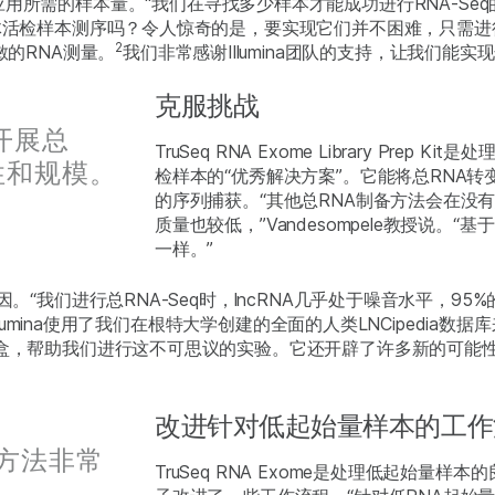
A-Seq应用所需的样本量。“我们在寻找多少样本才能成功进行RNA-Seq的
的液体活检样本测序吗？令人惊奇的是，要实现它们并不困难，只需
2
敏的RNA测量。
我们非常感谢Illumina团队的支持，让我们能实
克服挑战
们开展总
TruSeq RNA Exome Library Pre
性和规模。
检样本的“优秀解决方案”。它能将总RNA
的序列捕获。“其他总RNA制备方法会在没有
质量也较低，”Vandesompele教授说。“
一样。”
。“我们进行总RNA-Seq时，lncRNA几乎处于噪音水平，95
，Illumina使用了我们在根特大学创建的全面的人类LNCipedi
试剂盒，帮助我们进行这不可思议的实验。它还开辟了许多新的可
改进针对低起始量样本的工作
获方法非常
TruSeq RNA Exome是处理低起始量样本