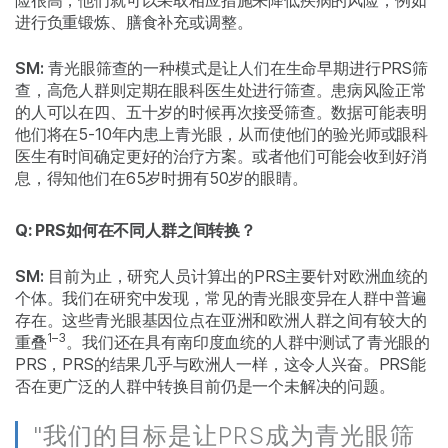
险很高，他们就可以采取相应措施来降低疾病的风险，例如
进行负重锻炼、膳食补充或调整。
SM:
青光眼筛查的一种模式是让人们在生命早期进行PRS筛
查，高危人群则定期在眼科医生处进行筛查。患病风险正常
的人可以在四、五十岁的时候再次接受筛查。数据可能表明
他们将在5-10年内患上青光眼，从而使他们的验光师或眼科
医生有时间确定更好的治疗方案。或者他们可能会收到好消
息，得知他们在65岁时拥有50岁的眼睛。
Q: PRS如何在不同人群之间转换？
SM:
目前为止，研究人员计算出的PRS主要针对欧洲血统的
个体。我们在研究中发现，常见的青光眼变异在人群中普遍
存在。这些青光眼基因位点在亚洲和欧洲人群之间有较大的
1–3
重叠
。我们还在具有南印度血统的人群中测试了青光眼的
PRS，PRS的结果几乎与欧洲人一样，这令人兴奋。PRS能
否在更广泛的人群中转换目前仍是一个未解决的问题。
"我们的目标是让PRS成为青光眼筛