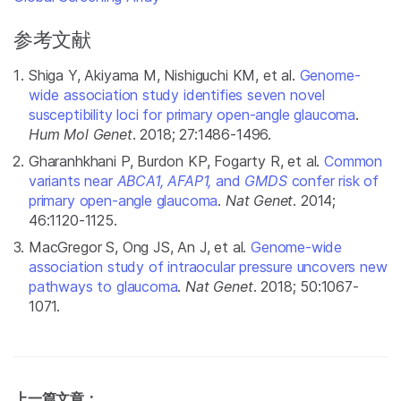
参考文献
Shiga Y, Akiyama M, Nishiguchi KM, et al.
Genome-
wide association study identifies seven novel
susceptibility loci for primary open-angle glaucoma
.
Hum Mol Genet
. 2018; 27:1486-1496.
Gharanhkhani P, Burdon KP, Fogarty R, et al.
Common
variants near
ABCA1, AFAP1,
and
GMDS
confer risk of
primary open-angle glaucoma
.
Nat Genet
. 2014;
46:1120-1125.
MacGregor S, Ong JS, An J, et al.
Genome-wide
association study of intraocular pressure uncovers new
pathways to glaucoma
.
Nat Genet
. 2018; 50:1067-
1071.
上一篇文章：