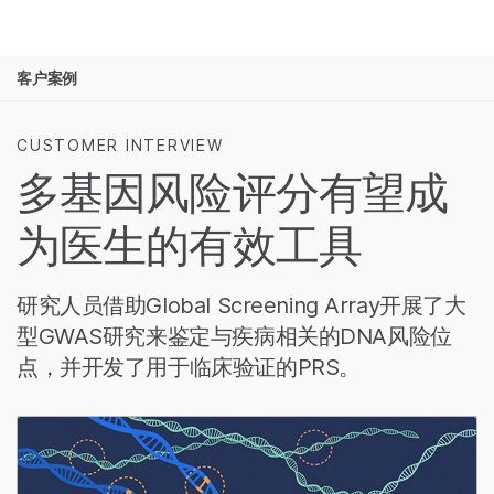
产品
客户案例
解决方案
查看更多相关内容。选择您感兴趣的领域:
癌症研究
临床肿瘤学
学习
CUSTOMER INTERVIEW
微生物学
生殖健康
多基因风险评分有望成
农业基因组学
遗传病和罕见
公司
复杂疾病
为医生的有效工具
支持
推荐内容链接
研究人员借助Global Screening Array开展了大
型GWAS研究来鉴定与疾病相关的DNA风险位
点，并开发了用于临床验证的PRS。