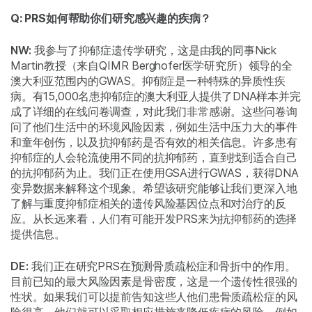
Q: PRS如何帮助你们研究感兴趣的疾病？
NW:
我参与了抑郁症遗传学研究，这是由我的同事Nick
Martin教授（来自QIMR Berghofer医学研究所）领导的全
澳大利亚范围内的GWAS。抑郁症是一种特殊的异质性疾
病。有15,000名患抑郁症的澳大利亚人提供了DNA样本并完
成了详细的在线问卷调查，对此我们非常感谢。这些问卷询
问了他们生活中的环境风险因素，例如生活中压力大的事件
和童年创伤，以及抗抑郁药是否有效的相关信息。许多患有
抑郁症的人会轮流使用不同的抗抑郁药，直到找到适合自己
的抗抑郁药为止。我们正在使用GSA进行GWAS，获得DNA
变异数据来解释这个现象。希望该研究能够让我们更深入地
了解与重度抑郁症相关的遗传风险基因位点和对治疗的反
应。从长远来看，人们有可能开发PRS来为抗抑郁药的选择
提供信息。
DE:
我们正在研究PRS在预测骨质疏松症和骨折中的作用。
目前已知的最大风险因素是骨密度，这是一个遗传性很强的
性状。如果我们可以提前告知这些人他们患骨质疏松症的风