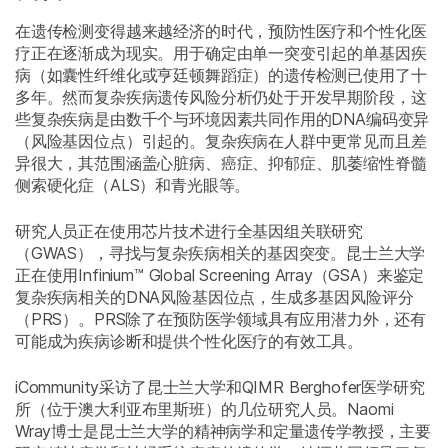
在遗传检测变得越来越经济的时代，预防性医疗和个性化医
疗正在逐渐成为现实。用于确定由单一突变引起的单基因疾
病（如囊性纤维化或亨廷顿舞蹈症）的遗传检测已使用了十
多年。然而复杂疾病遗传风险分析仍处于开发早期阶段，这
些复杂疾病是由数千个与环境因素共同作用的DNA编码变异
（风险基因位点）引起的。复杂疾病在人群中更常见而且差
异很大，其范围涵盖心脏病、癌症、抑郁症、肌萎缩性脊髓
侧索硬化症（ALS）和青光眼等。
研究人员正在使用芯片技术进行全基因组关联研究
（GWAS），寻找与复杂疾病相关的基因突变。昆士兰大学
正在使用Infinium™ Global Screening Array（GSA）来鉴定
复杂疾病相关的DNA风险基因位点，生成多基因风险评分
（PRS）。PRS除了在预防医学领域具有应用潜力外，还有
可能成为疾病诊断和提供个性化医疗的有效工具。
iCommunity采访了昆士兰大学和QIMR Berghofer医学研究
所（位于澳大利亚布里斯班）的几位研究人员。Naomi
Wray博士是昆士兰大学的精神病学和定量遗传学教授，主要