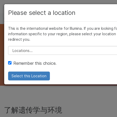
产品
Please select a location
芯片
技术
解决方案
查看更多相关内容。选择您感兴趣的领域:
Skip to content
This is the international website for Illumina. If you are looking f
癌症研究
临床肿瘤学
学习
通过表观遗传学研究深
information specific to your region, please select your location
微生物学
生殖健康
redirect you.
农业基因组学
遗传病和罕见病
公司
化对人类疾病的理解
Please select a location
复杂疾病
支持
借助最新 Infinium 技术，解锁表观基因组的力
Remember this choice.
量​
推荐内容链接
Select this Location
了解遗传学与环境