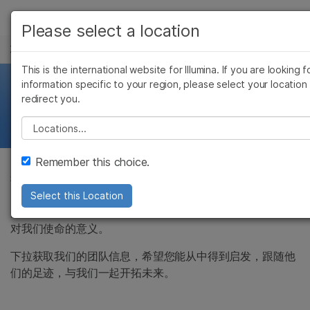
产品
Please select a location
职业生涯
解决方案
查看更多相关内容。选择您感兴趣的领域:
This is the international website for Illumina. If you are looking f
Skip to content
癌症研究
临床肿瘤学
学习
information specific to your region, please select your location
员工故事
redirect you.
微生物学
生殖健康
农业基因组学
遗传病和罕见病
公司
Please select a location
复杂疾病
支持
Remember this choice.
我们邀请了一些员工谈论他们的职业生涯以及成为Illumina团
推荐内容链接
队成员的体验。无论是驱动研究、将产品推向临床应用，或
Select this Location
是测试和维护我们的产品和工艺，他们都能理解自己的工作
对我们使命的意义。
下拉获取我们的团队信息，希望您能从中得到启发，跟随他
们的足迹，与我们一起开拓未来。