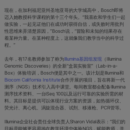
现在，在加利福尼亚州圣地亚哥的大学城高中，Bosch即将
迈入她教授科学课程的第十三个年头。“我喜欢和学生们一起
做实验，一起见证他们在成功时获得自信，或失败时用批判
性思维来弄清楚原因，”Bosch说，“冒险和未知的结果存在
着某种力量。在某种程度上，这就像我们教学当中的科学过
程。”
去年，有17名教师参加了称为
Illumina基因组发现
（Illumina
Genomic Discoveries）的全新“盒装实验室”（Lab-in-a-
Box）体验培训，Bosch便是其中之一。该计划是Illumina和
Biocom California Institute
合作开展的项目，旨在将新一代
测序（NGS）技术引入高中课堂。每间教室都会配备Illumina
测序技术资料、一台iSeq 100以及运行可靠的实验所需的材
料。其目标是提供可以体现行业方案的资源，如热循环仪、
荧光计、离心机、涡旋混合器、试剂、移液枪、PCR管等。
Illumina企业社会责任全球负责人Sharon Vidal表示：“我们的
目标是能够更容易地在教学环境中体验NGS，赋能教师，并