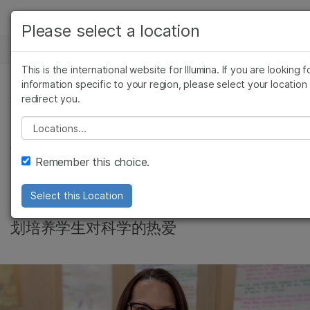
产品
Please select a location
新闻中心
解决方案
查看更多相关内容。选择您感兴趣的领域:
This is the international website for Illumina. If you are looking f
Skip to content
癌症研究
临床肿瘤学
学习
information specific to your region, please select your location
redirect you.
微生物学
生殖健康
社区, 公司, 微生物基因组学
农业基因组学
遗传病和罕见病
公司
Please select a location
将先进实验室体验引
复杂疾病
支持
Remember this choice.
入高中课堂
推荐内容链接
Select this Location
Jessica Bosch通过Illumina基因组发现计
划培养学生对科学的热爱