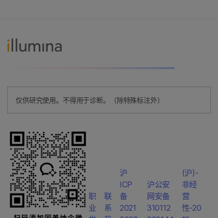
仅供研究使用。不得用于诊断。（除特殊标注外）
沪
(沪)-
ICP
沪公安
非经
职
联
备
网安备
营
业
系
2021
310112
性-20