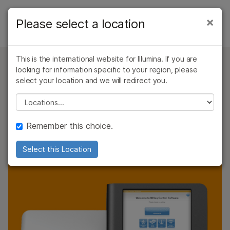
产品
×
Please select a location
×
仪器
解决方案
查看更多相关内容。选择您感兴趣的领域:
MiSeq基因测序仪概览
This is the international website for Illumina. If you are
癌症研究
临床肿瘤学
学习
looking for information specific to your region, please
MiSeq基因测序仪规格
微生物学
生殖健康
应用和方法
select your location and we will redirect you.
农业基因组学
遗传病和罕见病
高性能让一切变得如此简单
公司
Please select a location
复杂疾病
规格
支持
紧凑型台式基因测序仪运行时间短、读长可调和多个流动槽
产品和服务
Remember this choice.
选项
推荐内容链接
订购
Select this Location
支持
问题