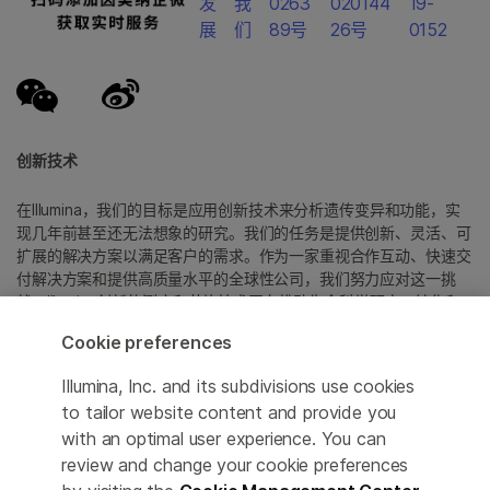
发
我
0263
020144
19-
展
们
89号
26号
0152
创新技术
在Illumina，我们的目标是应用创新技术来分析遗传变异和功能，实
现几年前甚至还无法想象的研究。我们的任务是提供创新、灵活、可
扩展的解决方案以满足客户的需求。作为一家重视合作互动、快速交
付解决方案和提供高质量水平的全球性公司，我们努力应对这一挑
战。Illumina创新的测序和芯片技术正在推动生命科学研究、转化和
消费者基因组学以及分子诊断中的进展。
Cookie preferences
所有商标均为 Illumina 公司或其各自所有者的财产。
Illumina, Inc. and its subdivisions use cookies
具体商标信息，请参见
to tailor website content and provide you
www.illumina.com.cn/company/legal.html
。
with an optimal user experience. You can
review and change your cookie preferences
Cookie Management Center