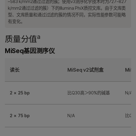
–583 k/mm2通过过滤的簇；使用v3测序化学技术时为727–827
k/mm2通过过滤的簇）下的Illumina PhiX质控文库。由于文库类
型、文库质量和通过过滤的簇的情况不同，实际性能参数可能略
有变化。
a
质量分值
MiSeq基因测序仪
读长
MiSeq v2试剂盒
MiS
2 × 25 bp
比Q30高＞90%的碱基
N/A
2 × 75 bp
N/A
比Q3