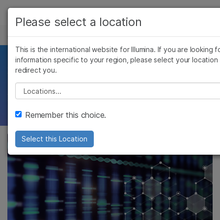
产品
Please select a location
实验和方案
解决方案
查看更多相关内容。选择您感兴趣的领域:
This is the international website for Illumina. If you are looking f
Skip to content
癌症研究
临床肿瘤学
学习
information specific to your region, please select your location
推荐读长
redirect you.
微生物学
生殖健康
农业基因组学
遗传病和罕见病
公司
Please select a location
复杂疾病
如何为您的测序运行计算合适的读长
支持
Remember this choice.
推荐内容链接
Select this Location