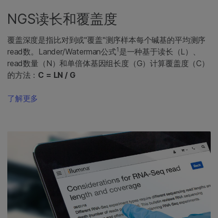
NGS读长和覆盖度
覆盖深度是指比对到或"覆盖"测序样本每个碱基的平均测序
1
read数。Lander/Waterman公式
是一种基于读长（L）、
read数量（N）和单倍体基因组长度（G）计算覆盖度（C）
的方法：
C = LN / G
了解更多