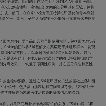
的早期检测研究。他们的工作聚焦于无细胞DNA甲基化液体活
测序来识别癌性和非癌性组织之间的差异甲基化区域，并构
和恶性肿块。然而，在血浆中检测癌症特异性甲基化信号本身就
A总量的一小部分。研究人员需要一种能够可靠捕获这些微弱
提供了因美纳多组学产品组合的早期使用权限，包括因美纳5碱
Salhia的团队将5碱基解决方案应用于其组织样本，发现
持DNA完整性，并以卓越的效率保留文库复杂度。随后，
它是否有助于识别OvaPrint误分类的难以检测的组织学
别分离效果——恢复了假阴性病例，并在区分良性和恶性
供额外的生物学洞察。通过在5碱基甲基化方法的基础上叠加因
获互补信号，包括蛋白质表达和空间组织背景。尽管仍处于
生物学理解并为未来液体活检策略提供信息的潜力。
，以及它们与肿瘤结构和活性的关系，"Salhia说，"将