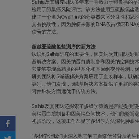
Salhia及其研究团队多年来一直致力于卵巢癌
检用于卵巢癌风险评估。该方法使用亚硫酸氢盐
建了一个名为OvaPrint的分类器来区分良性
具有挑战性，因为肿瘤来源的DNA仅占循环DN
信号的方法。
超越亚硫酸氢盐测序的新方法
认识到Salhia研究的重要性，因美纳为其团队
基解决方案、因美纳蛋白质制备和因美纳空间技术。
它能够实现高精度的甲基化和基因组变异检测，保
研究团队将5碱基解决方案应用于血浆样本，以确定
类别。他们发现，5碱基解决方案提供了更好的类
附件肿块方面远优于传统方法。
Salhia及其团队还探索了多组学策略是否能提
美纳蛋白质制备和因美纳空间技术，他们能够捕
初步阶段，这项工作凸显了多组学方法深化肿瘤
Share on Facebook
"多组学让我们更深入地了解了血浆信号背后的生物学