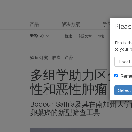
产品
解决方案
学习
Pleas
新闻中心
概述
专题文章
博客
新闻稿
This is t
Skip to content
to your r
癌症研究, 肿瘤, 产品
Pleas
多组学助力区分
Remem
性和恶性肿瘤
Select 
Bodour Salhia及其在南
卵巢癌的新型筛查工具