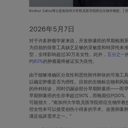
Bodour Salhia博士是南加州大学凯克医学院癌症生物学教授。| 照片由
2026年5月7日
对于许多肿瘤学家来说，开发卵巢癌的早期检测
为目前的筛查工具缺乏足够的灵敏度和特异性来
型，全球影响超过30万名女性。此外，
五分之一
约
80%
的肿瘤最终被证实为良性。
由于能够准确区分良性和恶性附件肿块的可靠工
以确定肿瘤是否为癌性。目前的生物标志物和风
的外科转诊，同时仍漏诊部分早期卵巢癌——而
早期卵巢癌的生存率超过90%，而晚期仅约30%
可能很大，"南加州大学凯克医学院癌症生物学教授Bo
些女性本可以接受创伤小得多的手术。改善卵巢
满足临床需求之一。"