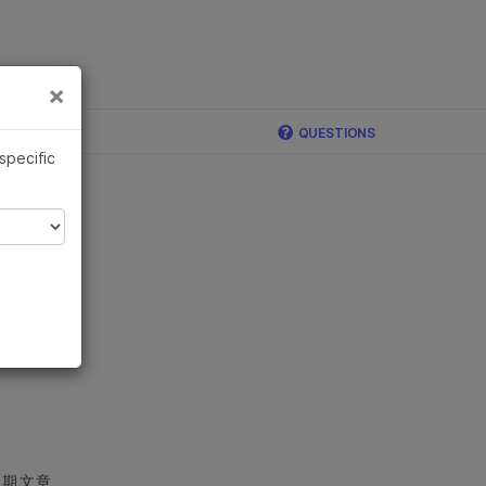
×
×
QUESTIONS
 specific
近期文章