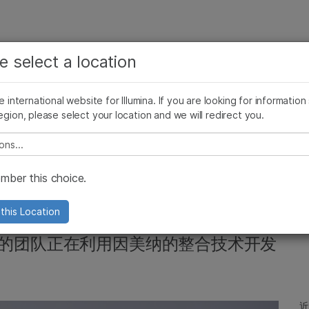
查看更多相关内容。选择您感兴趣的领域:
公司
支持
推荐内容链接
e select a location
癌症研究
临床肿瘤学
Illumina图片
SomaLogic 加入 Illumina
微生物学
生殖健康
he international website for Illumina. If you are looking for information
egion, please select your location and we will redirect you.
农业基因组学
遗传病和罕见病
复杂疾病
e select a location
疑难卵巢癌病例中的良
ber this choice.
this Location
加州大学的团队正在利用因美纳的整合技术开发