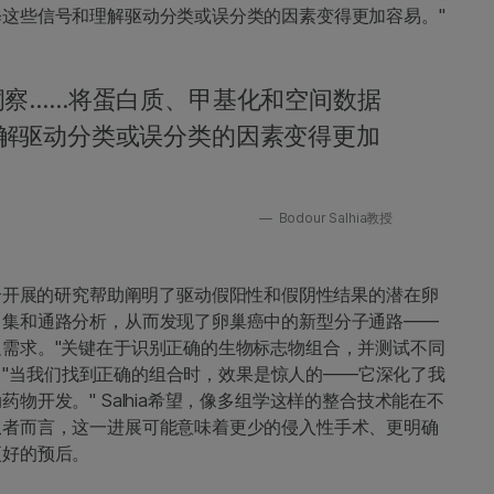
这些信号和理解驱动分类或误分类的因素变得更加容易。"
洞察……将蛋白质、甲基化和空间数据
解驱动分类或误分类的因素变得更加
Bodour Salhia教授
mics产品组合开展的研究帮助阐明了驱动假阳性和假阴性结果的潜在卵
富集和通路分析，从而发现了卵巢癌中的新型分子通路——
需求。"关键在于识别正确的生物标志物组合，并测试不同
a说，"当我们找到正确的组合时，效果是惊人的——它深化了我
开发。" Salhia希望，像多组学这样的整合技术能在不
患者而言，这一进展可能意味着更少的侵入性手术、更明确
更好的预后。