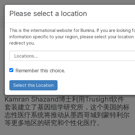
产品
Please select a location
新闻中心
解决方案
查看更多相关内容。选择您感兴趣的领域:
This is the international website for Illumina. If you are looking f
Skip to content
癌症研究
临床肿瘤学
学习
information specific to your region, please select your location
redirect you.
微生物学
生殖健康
复杂疾病, 社区, 复杂疾病基因组学, 遗传&罕见疾病
农业基因组学
遗传病和罕见病
公司
Please select a location
Shriners医院启动大
复杂疾病
支持
Remember this choice.
型测序项目
推荐内容链接
Select this Location
基因组学杰出人物Marc Lalande博士和
Kamran Shazand博士利用Trusight软件
套装建立了基因组学研究所，这个美国的标
志性医疗系统将推动从墨西哥城到蒙特利尔
等更多地区的研究和个性化医疗。