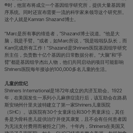
®时，他宣布将成立一个基因组学研究所，提供大量基因测
序系统。同时还宣布需要一流的科学家来领导这个研究所。
这个人就是Kamran Shazand博士。
“Marc是所有事的缔造者，”Shazand博士说道。“他是大
脑，我是手臂。”或者，如Marc所说，“我是啦啦队队长，而
Kam完成所有工作！”Shazand是Shriners医院基因组学研究
所主任，负责数十亿个基因的日常数据分析。“大脑”和“手
臂”都是基因组学杰出人物，他们共同启动的项目可能影响
Shriners医院每年接诊的100,000多名儿童的生活。
儿童的世纪
Shriners International是1872年成立的共济互助会。1922
年，在美国发生一系列小儿麻痹症流行后，该互助会在路易
斯安纳州什里夫波特建立了第一家Shriners儿童医院
（SHC）。该医院有30个女童床位和30个男童床位，其任
务是为骨科患儿提供治疗并使其康复，且不会有任何患者因
为无法支付费用而被拒之门外。十年内，Shriners在美国又