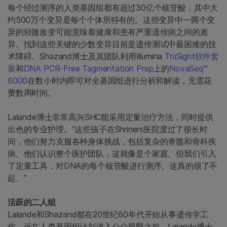
每个经过测序的人类基因组都有超过30亿个核苷酸，其中大
约500万个变异是每个个体所特有的。这些变异中一两个变
异的轻微改变可能意味着健康和患有严重遗传病之间的差
异。找到这些关键的少数变异目前是遗传测试中最困难的技
术障碍。Shazand博士及其团队利用Illumina
TruSight软件套
装
和
DNA PCR-Free Tagmentation Prep
上的
NovaSeq™
6000
在数小时内即可对全基因组进行分析和解读，无需花
费数周时间。
Lalande博士非常高兴SHC能采用定量治疗方法，同时提供
出色的专业护理。“这些孩子在Shriners医院度过了很长时
间，他们努力克服各种身体挑战，包括复杂的脊髓和骨科疾
病。他们认识整个医护团队，这就像是个家庭。但我们引入
了定量工具，对DNA的每个核苷酸进行测序。这真的很了不
起。”
活跃的二人组
Lalande和Shazand都在20世纪80年代开始从事遗传学工
作，远在人类基因组计划进入公众视野之前。Lalande博士