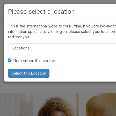
产品
Please select a location
新闻中心
解决方案
查看更多相关内容。选择您感兴趣的领域:
This is the international website for Illumina. If you are looking f
Skip to content
癌症研究
临床肿瘤学
学习
information specific to your region, please select your location
redirect you.
微生物学
生殖健康
社区, 复杂疾病
焦点：遗传咨询师关
农业基因组学
遗传病和罕见病
公司
Please select a location
复杂疾病
注日
支持
Remember this choice.
推荐内容链接
关注遗传咨询师在医疗保健领域发挥的重要
Select this Location
作用