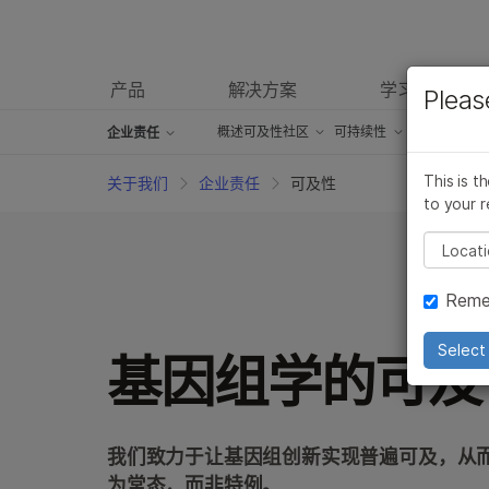
产品
解决方案
学习
Pleas
概述
可及性
社区
可持续性
员工
诚信
CS
企业责任
公司简介
STEM教育
开发可持续产品
This is t
关于我们
企业责任
可及性
to your r
管理团队
Pleas
董事会
Reme
企业责任
伦理咨询委员会
Select 
基因组学的可及
我们致力于让基因组创新实现普遍可及，从
为常态，而非特例。