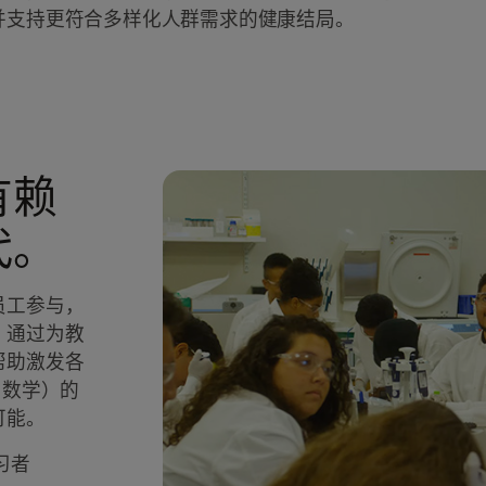
并支持更符合多样化人群需求的健康结局。
有赖
代。
员工参与，
。通过为教
帮助激发各
和数学）的
可能。
习者