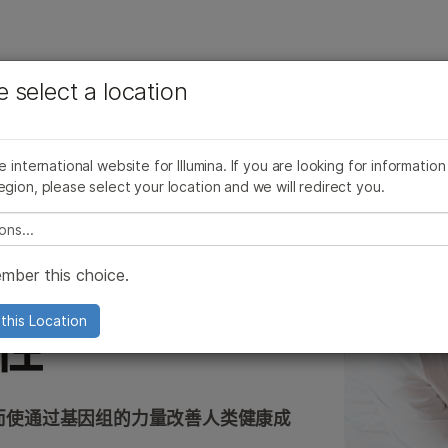
查看更多相关内容。选择您感兴趣的领域:
公司
支持
推荐内容链接
e select a location
癌症研究
临床肿瘤学
R中心
微生物学
生殖健康
he international website for Illumina. If you are looking for information
农业基因组学
遗传病和罕见病
egion, please select your location and we will redirect you.
复杂疾病
e select a location
mber this choice.
this Location
性
而使通过基因组的力量改善人类健康成