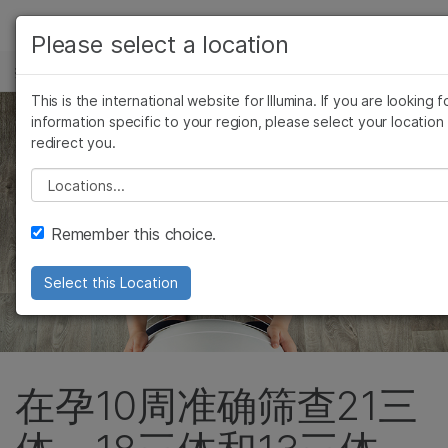
产品
Please select a location
提供给医疗保健人员的信息
解决方案
查看更多相关内容。选择您感兴趣的领域:
This is the international website for Illumina. If you are looking f
Skip to content
癌症研究
临床肿瘤学
学习
information specific to your region, please select your location
redirect you.
微生物学
生殖健康
农业基因组学
遗传病和罕见病
公司
Please select a location
复杂疾病
支持
Remember this choice.
推荐内容链接
Select this Location
在孕10周准确筛查21三