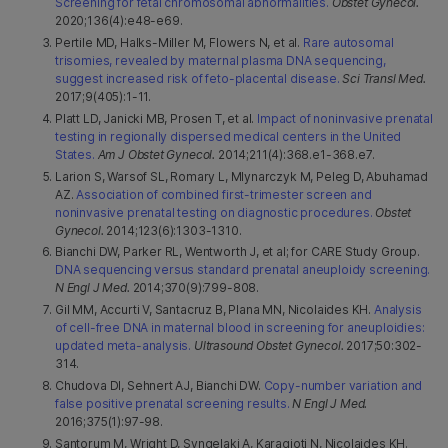
Screening for fetal chromosomal abnormalities.
Obstet Gynecol.
2020;136(4):e48-e69.
Pertile MD, Halks-Miller M, Flowers N, et al.
Rare autosomal
trisomies, revealed by maternal plasma DNA sequencing,
suggest increased risk of feto-placental disease.
Sci Transl Med.
2017;9(405):1-11.
Platt LD, Janicki MB, Prosen T, et al.
Impact of noninvasive prenatal
testing in regionally dispersed medical centers in the United
States.
Am J Obstet Gynecol.
2014;211(4):368.e1-368.e7.
Larion S, Warsof SL, Romary L, Mlynarczyk M, Peleg D, Abuhamad
AZ.
Association of combined first-trimester screen and
noninvasive prenatal testing on diagnostic procedures.
Obstet
Gynecol.
2014;123(6):1303-1310.
Bianchi DW, Parker RL, Wentworth J, et al; for CARE Study Group.
DNA sequencing versus standard prenatal aneuploidy screening.
N Engl J Med.
2014;370(9):799-808.
Gil MM, Accurti V, Santacruz B, Plana MN, Nicolaides KH.
Analysis
of cell-free DNA in maternal blood in screening for aneuploidies:
updated meta-analysis.
Ultrasound Obstet Gynecol.
2017;50:302-
314.
Chudova DI, Sehnert AJ, Bianchi DW.
Copy-number variation and
false positive prenatal screening results.
N Engl J Med.
2016;375(1):97-98.
Santorum M, Wright D, Syngelaki A, Karagioti N, Nicolaides KH.