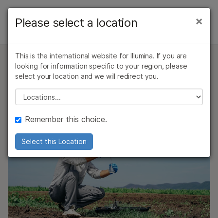
产品
×
Please select a location
×
农业
解决方案
查看更多相关内容。选择您感兴趣的领域:
概述
This is the international website for Illumina. If you are
癌症研究
临床肿瘤学
学习
looking for information specific to your region, please
农业社区
微生物学
生殖健康
植物与动物基因组学
select your location and we will redirect you.
农业基因组学
遗传病和罕见病
公司
Please select a location
复杂疾病
社区
致力于做出切实贡献，推动突破性研究，实现更高的可持续
支持
性、生产力和营养密度。
商业化农业
Remember this choice.
推荐内容链接
农业基因组学芯片
Select this Location