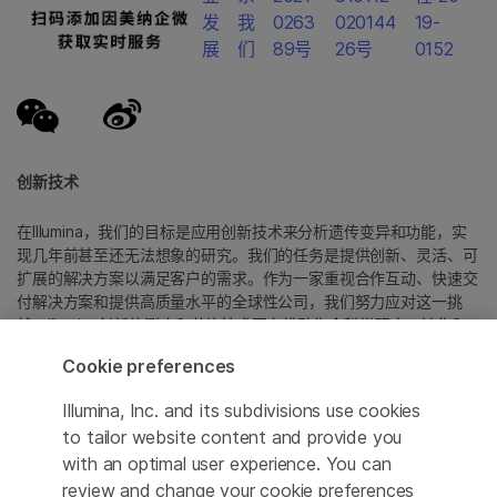
发
我
0263
020144
19-
展
们
89号
26号
0152
创新技术
在Illumina，我们的目标是应用创新技术来分析遗传变异和功能，实
现几年前甚至还无法想象的研究。我们的任务是提供创新、灵活、可
扩展的解决方案以满足客户的需求。作为一家重视合作互动、快速交
付解决方案和提供高质量水平的全球性公司，我们努力应对这一挑
战。Illumina创新的测序和芯片技术正在推动生命科学研究、转化和
消费者基因组学以及分子诊断中的进展。
Cookie preferences
所有商标均为 Illumina 公司或其各自所有者的财产。
Illumina, Inc. and its subdivisions use cookies
具体商标信息，请参见
to tailor website content and provide you
www.illumina.com.cn/company/legal.html
。
with an optimal user experience. You can
review and change your cookie preferences