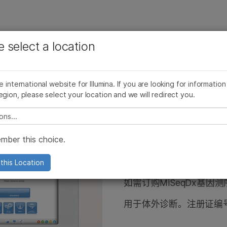
查看更多相关内容。选择您感兴趣的领域:
公司
支持
推荐内容链接
e select a location
癌症研究
临床肿瘤学
购
支持
微生物学
生殖健康
he international website for Illumina. If you are looking for information
农业基因组学
遗传病和罕见病
egion, please select your location and we will redirect you.
复杂疾病
e select a location
mber this choice.
MiSeqDx基
this Location
如需订购MiSeqDx基
用于体外诊断。注册证编号：