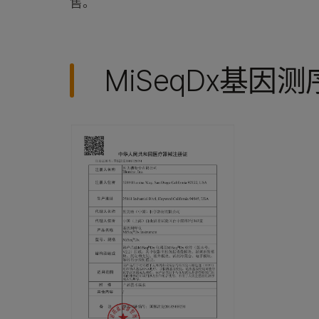
售。
MiSeqDx基因