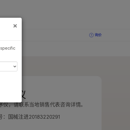
×
×
询价
 specific
因测序仪
因测序仪，请联系当地销售代表咨询详情。
国械注进20183220291