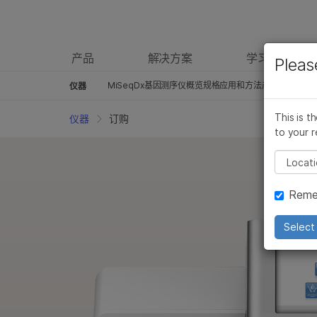
产品
解决方案
学习
Pleas
MiSeqDx基因测序仪概览
规格
应用和方法
产品和服务
订
仪器
This is t
仪器
订购
to your r
Pleas
Reme
Select 