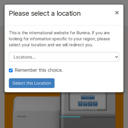
产品
×
Please select a location
×
仪器
解决方案
查看更多相关内容。选择您感兴趣的领域:
MiSeqDx基因测序仪概览
This is the international website for Illumina. If you are
癌症研究
临床肿瘤学
学习
looking for information specific to your region, please
MiSeqDx基因测序仪规格
微生物学
生殖健康
规格
select your location and we will redirect you.
农业基因组学
遗传病和罕见病
公司
Please select a location
复杂疾病
应用和方法
支持
产品和服务
Remember this choice.
推荐内容链接
订购
Select this Location
支持
询价