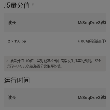
a
质量分值
读长
MiSeqDx v3试剂
2 × 150 bp
≥ 80%的碱基高于Q3
a. 质量分值（Q值）是对碱基检出中错误发生几率的预测。整个
运行中＞Q30的碱基百分比取平均值。
运行时间
读长
MiSeqDx v3试剂