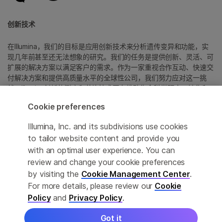
创新技术
在Illumina，我们的目标是应用创新技术来分析遗传变异和功能，实
现几年前甚至还无法想象的研究。我们的任务是提供创新、灵活、可
扩展的解决方案以满足客户的需求。作为一家重视合作互动、快速交
付解决方案和提供高质量水平的全球性公司，我们努力应对这一挑
战。Illumina创新的测序和芯片技术正在推动生命科学研究、转化和
消费者基因组学以及分子诊断中的进展。
Cookie preferences
所有商标均为 Illumina 公司或其各自所有者的财产。
Illumina, Inc. and its subdivisions use cookies
具体商标信息，请参见
to tailor website content and provide you
www.illumina.com.cn/company/legal.html
。
with an optimal user experience. You can
review and change your cookie preferences
Cookie Management Center
by visiting the
Cookie Management Center
.
For more details, please review our
Cookie
隐私政策
Policy
and
Privacy Policy
.
Got it