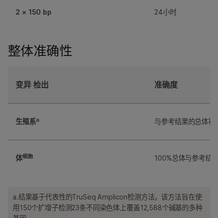
2 × 150 bp
24小时
整体准确性
变异 检出
准确度
a
生殖系
与参考结果的总体符合
细胞
体
100%总体与参考结
a.结果基于代表性的TruSeq Amplicon检测方法，该方法旨在使
用150个扩增子检测23条不同染色体上覆盖12,588个碱基的多种