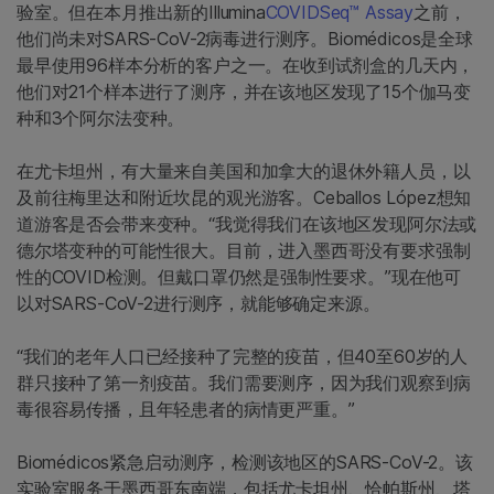
验室。但在本月推出新的Illumina
COVIDSeq™ Assay
之前，
他们尚未对SARS-CoV-2病毒进行测序。Biomédicos是全球
最早使用96样本分析的客户之一。在收到试剂盒的几天内，
他们对21个样本进行了测序，并在该地区发现了15个伽马变
种和3个阿尔法变种。
在尤卡坦州，有大量来自美国和加拿大的退休外籍人员，以
及前往梅里达和附近坎昆的观光游客。Ceballos López想知
道游客是否会带来变种。“我觉得我们在该地区发现阿尔法或
德尔塔变种的可能性很大。目前，进入墨西哥没有要求强制
性的COVID检测。但戴口罩仍然是强制性要求。”现在他可
以对SARS-CoV-2进行测序，就能够确定来源。
“我们的老年人口已经接种了完整的疫苗，但40至60岁的人
群只接种了第一剂疫苗。我们需要测序，因为我们观察到病
毒很容易传播，且年轻患者的病情更严重。”
Biomédicos紧急启动测序，检测该地区的SARS-CoV-2。该
实验室服务于墨西哥东南端，包括尤卡坦州、恰帕斯州、塔