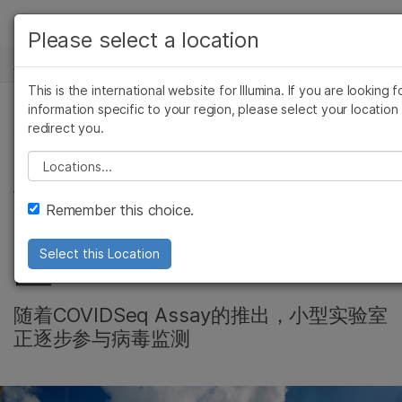
产品
Please select a location
新闻中心
解决方案
查看更多相关内容。选择您感兴趣的领域:
This is the international website for Illumina. If you are looking f
Skip to content
癌症研究
临床肿瘤学
学习
information specific to your region, please select your location
redirect you.
微生物学
生殖健康
实验分析方法, 社区, 微生物基因组学, 细胞和分子生物学
农业基因组学
遗传病和罕见病
公司
Please select a location
将COVID监测能力应
复杂疾病
支持
Remember this choice.
用于大城市以外的地
推荐内容链接
区
Select this Location
随着COVIDSeq Assay的推出，小型实验室
正逐步参与病毒监测