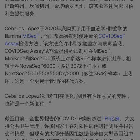
巴斯科州、坎佩切州、金塔纳罗奥州。该实验室还为邻国伯
利兹提供服务。
Ceballos López于2020年底购买了用于血液学-肿瘤学的
Illumina
MiSeq™
，他非常高兴能够使用新的
COVIDSeq™
Assay
检测方法，该方法允许小型实验室参与病毒监测。
COVIDSeq Assay试剂盒提供的试剂可在MiSeq™、
MiniSeq™和iSeq™100系统上对多达96个样本进行测序，相
较于在NovaSeq™6000（多达3072个样本）或
NextSeq™500/550/550Dx/2000（多达384个样本）上测
序，这是一个更易于管理的替代方案。
Ceballos López说:“我们将能够识别具有临床意义的变种，
也许是一个新变种。”
截至目前，全世界报告的COVID-19病例超过
1.91亿例
。为支
持公共卫生管理，许多国家正在对阳性病例进行测序并报告
变种情况。但现有的大部分基因组数据都来自大型基因组中