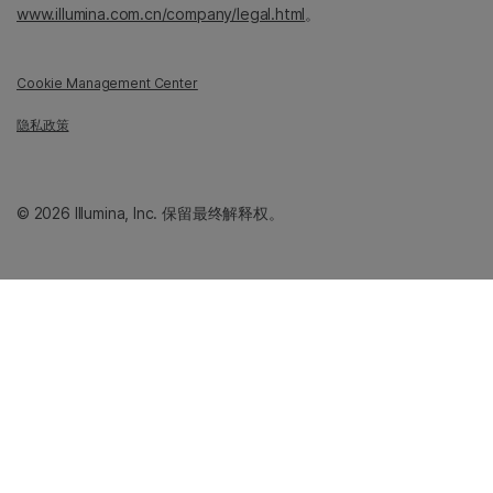
www.illumina.com.cn/company/legal.html
。
Cookie Management Center
隐私政策
© 2026 Illumina, Inc. 保留最终解释权。