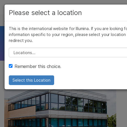
产品
Please select a location
职业生涯
解决方案
查看更多相关内容。选择您感兴趣的领域:
This is the international website for Illumina. If you are looking f
Skip to content
癌症研究
临床肿瘤学
学习
information specific to your region, please select your location
创新不分地域
redirect you.
微生物学
生殖健康
农业基因组学
遗传病和罕见病
公司
Please select a location
复杂疾病
支持
Remember this choice.
推荐内容链接
Select this Location