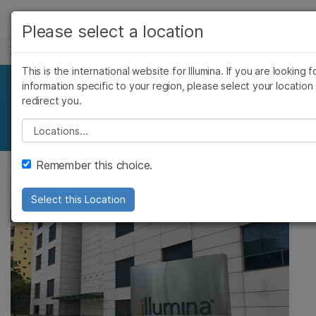
产品
Please select a location
职业生涯
解决方案
查看更多相关内容。选择您感兴趣的领域:
This is the international website for Illumina. If you are looking f
Skip to content
癌症研究
临床肿瘤学
学习
information specific to your region, please select your location
尖端技术人才
redirect you.
微生物学
生殖健康
农业基因组学
遗传病和罕见病
公司
Please select a location
复杂疾病
支持
Remember this choice.
推荐内容链接
Select this Location